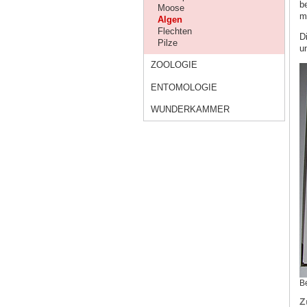
b
Moose
m
Algen
Flechten
D
Pilze
u
ZOOLOGIE
ENTOMOLOGIE
WUNDERKAMMER
B
Z