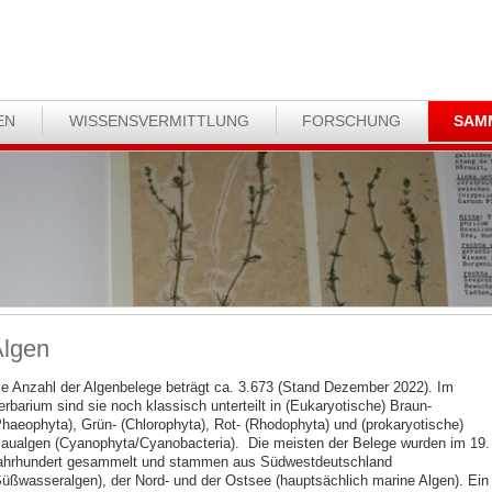
EN
WISSENSVERMITTLUNG
FORSCHUNG
SAM
lgen
ie Anzahl der Algenbelege beträgt ca. 3.673 (Stand Dezember 2022). Im
erbarium sind sie noch klassisch unterteilt in (Eukaryotische) Braun-
Phaeophyta), Grün- (Chlorophyta), Rot- (Rhodophyta) und (prokaryotische)
laualgen (Cyanophyta/Cyanobacteria). Die meisten der Belege wurden im 19.
ahrhundert gesammelt und stammen aus Südwestdeutschland
Süßwasseralgen), der Nord- und der Ostsee (hauptsächlich marine Algen). Ein