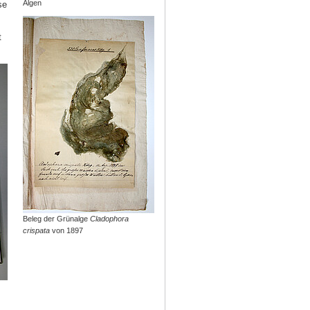
Algen
se
t
Beleg der Grünalge
Cladophora
crispata
von 1897