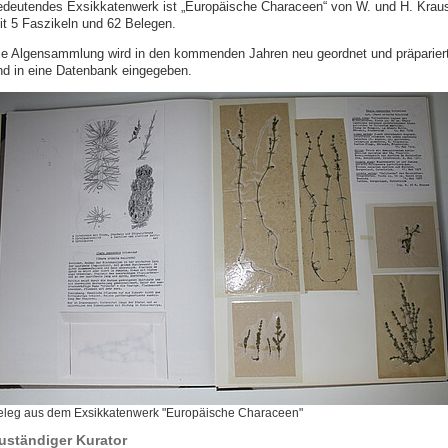
edeutendes Exsikkatenwerk ist „Europäische Characeen“ von W. und H. Krau
it 5 Faszikeln und 62 Belegen.
ie Algensammlung wird in den kommenden Jahren neu geordnet und präparier
nd in eine Datenbank eingegeben.
eleg aus dem Exsikkatenwerk "Europäische Characeen"
uständiger Kurator