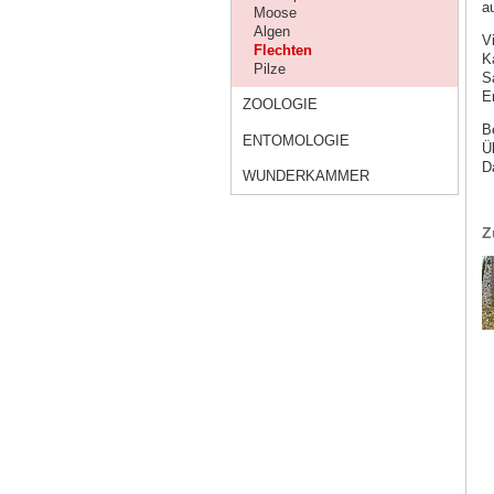
a
Moose
Algen
V
Flechten
K
Pilze
S
E
ZOOLOGIE
B
ENTOMOLOGIE
Ü
D
WUNDERKAMMER
Z