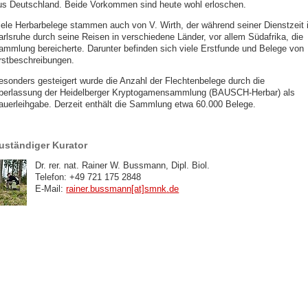
us Deutschland. Beide Vorkommen sind heute wohl erloschen.
iele Herbarbelege stammen auch von V. Wirth, der während seiner Dienstzeit 
arlsruhe durch seine Reisen in verschiedene Länder, vor allem Südafrika, die
ammlung bereicherte. Darunter befinden sich viele Erstfunde und Belege von
rstbeschreibungen.
esonders gesteigert wurde die Anzahl der Flechtenbelege durch die
berlassung der Heidelberger Kryptogamensammlung (BAUSCH-Herbar) als
auerleihgabe. Derzeit enthält die Sammlung etwa 60.000 Belege.
uständiger Kurator
Dr. rer. nat. Rainer W. Bussmann, Dipl. Biol.
Telefon: +49 721 175 2848
E-Mail:
rainer.bussmann[at]smnk
.
de