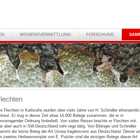
EN
WISSENSVERMITTLUNG
FORSCHUNG
SAM
lechten
ie Flechten in Karlsruhe wurden über viele Jahre von H. Schindler ehrenamtlic
etreut. Er trug in dieser Zeit etwa 14.000 Belege zusammen, die er in
ervorragender Ordnung hinterließ. Von vielen Reisen brachte er Flechten mit,
ar aber auch in SW-Deutschland sehr rege tätig. Von Bibinger und Schindler
tammt der letzte Beleg der Art
Usnea fragilescens
aus Deutschland. Dieser u
in zweites Herbarexemplar von E. Putzler sind die einzigen Belege dieser Art