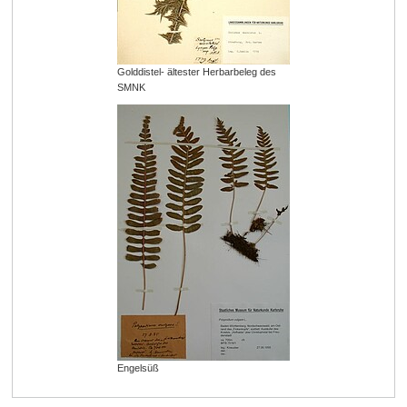
Golddistel- ältester Herbarbeleg des
SMNK
Engelsüß