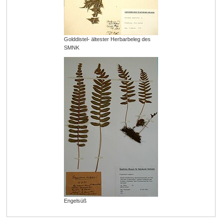
Golddistel- ältester Herbarbeleg des
SMNK
Engelsüß