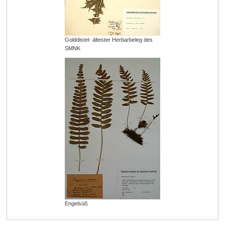
Golddistel- ältester Herbarbeleg des
SMNK
Engelsüß