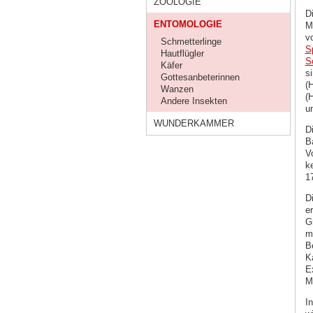
ZOOLOGIE
D
ENTOMOLOGIE
M
v
Schmetterlinge
S
Hautflügler
S
Käfer
s
Gottesanbeterinnen
(
Wanzen
(
Andere Insekten
u
WUNDERKAMMER
D
B
V
k
1
D
e
G
m
B
K
E
M
I