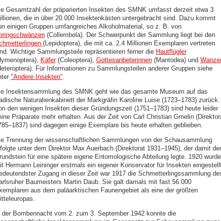
ie Gesamtzahl der präparierten Insekten des SMNK umfasst derzeit etwa 3
illionen, die in über 20.000 Insektenkästen untergebracht sind. Dazu kommt
on einigen Gruppen umfangreiches Alkoholmaterial, so z. B. von
pringschwänzen
(Collembola). Der Schwerpunkt der Sammlung liegt bei den
chmetterlingen
(Lepidoptera), die mit ca. 2.4 Millionen Exemplaren vertreten
ind. Wichtige Sammlungsteile repräsentieren ferner die
Hautflügler
Hymenoptera),
Käfer
(Coleoptera),
Gottesanbeterinnen
(Mantodea) und
Wanze
Heteroptera). Für Informationen zu Sammlungsteilen anderer Gruppen siehe
nter
"Andere Insekten"
.
ie Insektensammlung des SMNK geht wie das gesamte Museum auf das
adische Naturalienkabinett der Markgräfin Karoline Luise (1723–1783) zurück.
on den wenigen Insekten dieser Gründungszeit (1751–1783) sind heute leider
eine Präparate mehr erhalten. Aus der Zeit von Carl Christian Gmelin (Direktor
785–1837) sind dagegen einige Exemplare bis heute erhalten geblieben.
ie Trennung der wissenschaftlichen Sammlungen von der Schausammlung
rfolgte unter dem Direktor Max Auerbach (Direktorat 1931–1945), der damit de
rundstein für eine spätere eigene Entomologische Abteilung legte. 1920 wurde
it Hermann Leininger erstmals ein eigener Konservator für Insekten eingestellt
edeutendster Zugang in dieser Zeit war 1917 die Schmetterlingssammlung de
arlsruher Baumeisters Martin Daub. Sie galt damals mit fast 56.000
xemplaren aus dem paläarktischen Faunengebiet als eine der größten
itteleuropas.
n der Bombennacht vom 2. zum 3. September 1942 konnte die