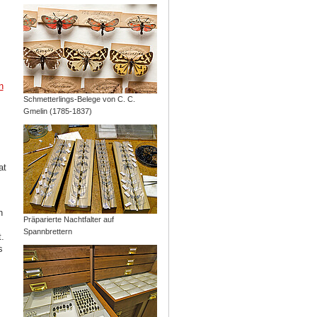
n
Schmetterlings-Belege von C. C.
Gmelin (1785-1837)
at
n
Präparierte Nachtfalter auf
Spannbrettern
.
s