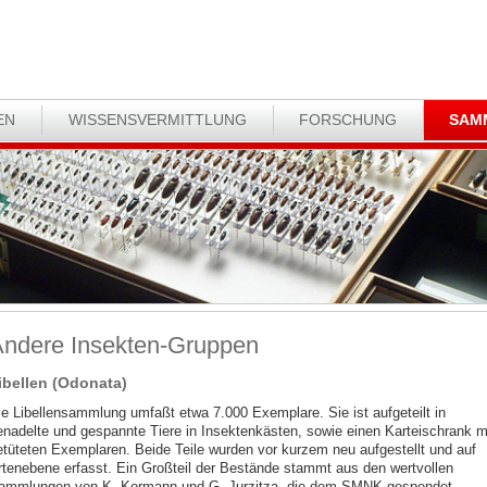
EN
WISSENSVERMITTLUNG
FORSCHUNG
SAM
ndere Insekten-Gruppen
ibellen (Odonata)
ie Libellensammlung umfaßt etwa 7.000 Exemplare. Sie ist aufgeteilt in
enadelte und gespannte Tiere in Insektenkästen, sowie einen Karteischrank m
etüteten Exemplaren. Beide Teile wurden vor kurzem neu aufgestellt und auf
rtenebene erfasst. Ein Großteil der Bestände stammt aus den wertvollen
ammlungen von K. Kormann und G. Jurzitza, die dem SMNK gespendet