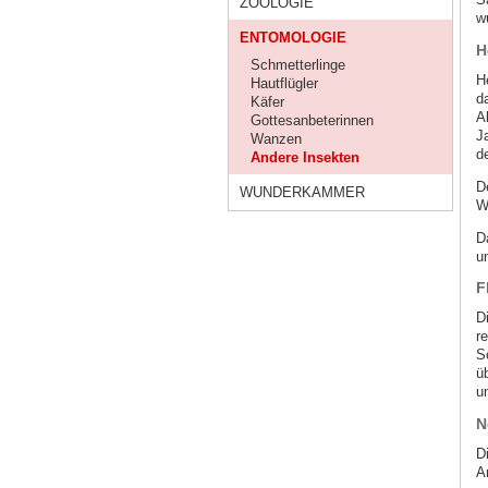
ZOOLOGIE
w
ENTOMOLOGIE
H
Schmetterlinge
H
Hautflügler
d
Käfer
A
Gottesanbeterinnen
J
Wanzen
d
Andere Insekten
D
WUNDERKAMMER
W
D
u
F
D
r
S
ü
un
N
D
A