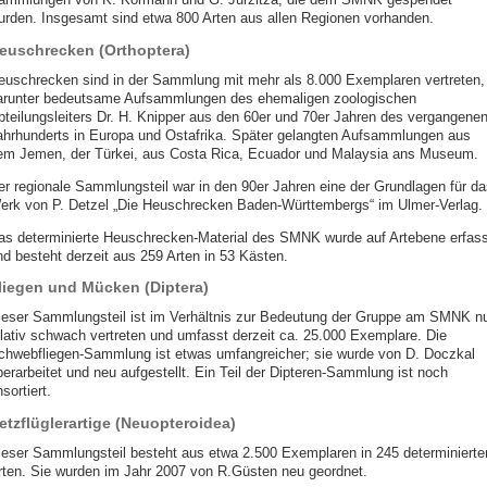
urden. Insgesamt sind etwa 800 Arten aus allen Regionen vorhanden.
euschrecken (Orthoptera)
euschrecken sind in der Sammlung mit mehr als 8.000 Exemplaren vertreten,
arunter bedeutsame Aufsammlungen des ehemaligen zoologischen
bteilungsleiters Dr. H. Knipper aus den 60er und 70er Jahren des vergangene
ahrhunderts in Europa und Ostafrika. Später gelangten Aufsammlungen aus
em Jemen, der Türkei, aus Costa Rica, Ecuador und Malaysia ans Museum.
er regionale Sammlungsteil war in den 90er Jahren eine der Grundlagen für da
erk von P. Detzel „Die Heuschrecken Baden-Württembergs“ im Ulmer-Verlag.
as determinierte Heuschrecken-Material des SMNK wurde auf Artebene erfass
nd besteht derzeit aus 259 Arten in 53 Kästen.
liegen und Mücken (Diptera)
ieser Sammlungsteil ist im Verhältnis zur Bedeutung der Gruppe am SMNK n
elativ schwach vertreten und umfasst derzeit ca. 25.000 Exemplare. Die
chwebfliegen-Sammlung ist etwas umfangreicher; sie wurde von D. Doczkal
berarbeitet und neu aufgestellt. Ein Teil der Dipteren-Sammlung ist noch
sortiert.
etzflüglerartige (Neuopteroidea)
ieser Sammlungsteil besteht aus etwa 2.500 Exemplaren in 245 determinierte
rten. Sie wurden im Jahr 2007 von R.Güsten neu geordnet.