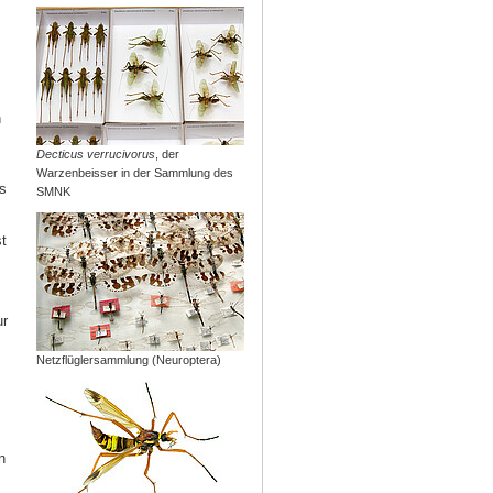
n
Decticus verrucivorus
, der
Warzenbeisser in der Sammlung des
s
SMNK
t
ur
Netzflüglersammlung (Neuroptera)
n