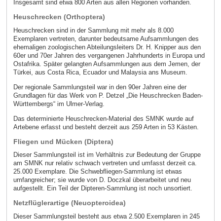
Insgesamt sind etwa 800 Arten aus allen Regionen vorhanden.
Heuschrecken (Orthoptera)
Heuschrecken sind in der Sammlung mit mehr als 8.000
Exemplaren vertreten, darunter bedeutsame Aufsammlungen des
ehemaligen zoologischen Abteilungsleiters Dr. H. Knipper aus den
60er und 70er Jahren des vergangenen Jahrhunderts in Europa und
Ostafrika. Später gelangten Aufsammlungen aus dem Jemen, der
Türkei, aus Costa Rica, Ecuador und Malaysia ans Museum.
Der regionale Sammlungsteil war in den 90er Jahren eine der
Grundlagen für das Werk von P. Detzel „Die Heuschrecken Baden-
Württembergs“ im Ulmer-Verlag.
Das determinierte Heuschrecken-Material des SMNK wurde auf
Artebene erfasst und besteht derzeit aus 259 Arten in 53 Kästen.
Fliegen und Mücken (Diptera)
Dieser Sammlungsteil ist im Verhältnis zur Bedeutung der Gruppe
am SMNK nur relativ schwach vertreten und umfasst derzeit ca.
25.000 Exemplare. Die Schwebfliegen-Sammlung ist etwas
umfangreicher; sie wurde von D. Doczkal überarbeitet und neu
aufgestellt. Ein Teil der Dipteren-Sammlung ist noch unsortiert.
Netzflüglerartige (Neuopteroidea)
Dieser Sammlungsteil besteht aus etwa 2.500 Exemplaren in 245