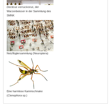
Decticus verrucivorus
, der
Warzenbeisser in der Sammlung des
SMNK
Netzflüglersammlung (Neuroptera)
Eine harmlose Kammschnake
(
Ctenophora
sp.)