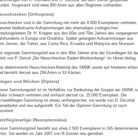
urden. Insgesamt sind etwa 800 Arten aus allen Regionen vorhanden.
euschrecken (Orthoptera)
euschrecken sind in der Sammlung mit mehr als 8.000 Exemplaren vertreten,
arunter bedeutsame Aufsammlungen des ehemaligen zoologischen
bteilungsleiters Dr. H. Knipper aus den 60er und 70er Jahren des vergangene
ahrhunderts in Europa und Ostafrika. Später gelangten Aufsammlungen aus
em Jemen, der Türkei, aus Costa Rica, Ecuador und Malaysia ans Museum.
er regionale Sammlungsteil war in den 90er Jahren eine der Grundlagen für da
erk von P. Detzel „Die Heuschrecken Baden-Württembergs“ im Ulmer-Verlag.
as determinierte Heuschrecken-Material des SMNK wurde auf Artebene erfass
nd besteht derzeit aus 259 Arten in 53 Kästen.
liegen und Mücken (Diptera)
ieser Sammlungsteil ist im Verhältnis zur Bedeutung der Gruppe am SMNK n
elativ schwach vertreten und umfasst derzeit ca. 25.000 Exemplare. Die
chwebfliegen-Sammlung ist etwas umfangreicher; sie wurde von D. Doczkal
berarbeitet und neu aufgestellt. Ein Teil der Dipteren-Sammlung ist noch
sortiert.
etzflüglerartige (Neuopteroidea)
ieser Sammlungsteil besteht aus etwa 2.500 Exemplaren in 245 determinierte
rten. Sie wurden im Jahr 2007 von R.Güsten neu geordnet.