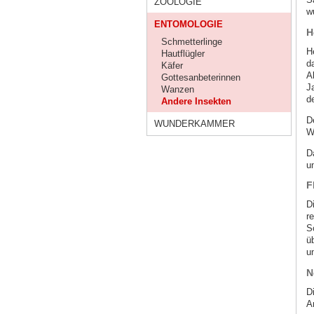
ZOOLOGIE
w
ENTOMOLOGIE
H
Schmetterlinge
H
Hautflügler
d
Käfer
A
Gottesanbeterinnen
J
Wanzen
d
Andere Insekten
D
WUNDERKAMMER
W
D
u
F
D
r
S
ü
un
N
D
A