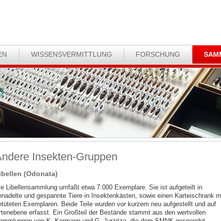
EN
WISSENSVERMITTLUNG
FORSCHUNG
SAM
ndere Insekten-Gruppen
ibellen (Odonata)
ie Libellensammlung umfaßt etwa 7.000 Exemplare. Sie ist aufgeteilt in
enadelte und gespannte Tiere in Insektenkästen, sowie einen Karteischrank m
etüteten Exemplaren. Beide Teile wurden vor kurzem neu aufgestellt und auf
rtenebene erfasst. Ein Großteil der Bestände stammt aus den wertvollen
ammlungen von K. Kormann und G. Jurzitza, die dem SMNK gespendet