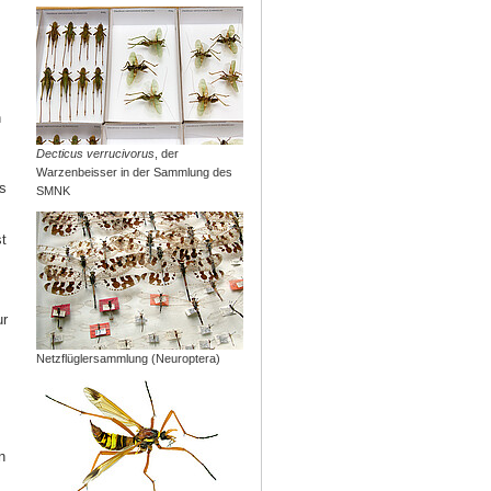
n
Decticus verrucivorus
, der
Warzenbeisser in der Sammlung des
s
SMNK
t
ur
Netzflüglersammlung (Neuroptera)
n