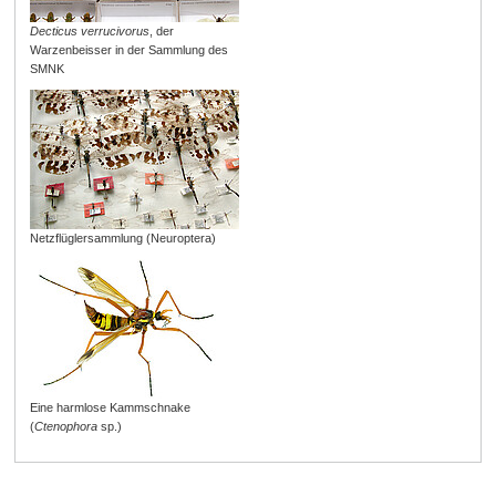
Decticus verrucivorus
, der
Warzenbeisser in der Sammlung des
SMNK
Netzflüglersammlung (Neuroptera)
Eine harmlose Kammschnake
(
Ctenophora
sp.)