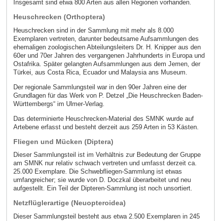
Insgesamt sind etwa 800 Arten aus allen Regionen vorhanden.
Heuschrecken (Orthoptera)
Heuschrecken sind in der Sammlung mit mehr als 8.000
Exemplaren vertreten, darunter bedeutsame Aufsammlungen des
ehemaligen zoologischen Abteilungsleiters Dr. H. Knipper aus den
60er und 70er Jahren des vergangenen Jahrhunderts in Europa und
Ostafrika. Später gelangten Aufsammlungen aus dem Jemen, der
Türkei, aus Costa Rica, Ecuador und Malaysia ans Museum.
Der regionale Sammlungsteil war in den 90er Jahren eine der
Grundlagen für das Werk von P. Detzel „Die Heuschrecken Baden-
Württembergs“ im Ulmer-Verlag.
Das determinierte Heuschrecken-Material des SMNK wurde auf
Artebene erfasst und besteht derzeit aus 259 Arten in 53 Kästen.
Fliegen und Mücken (Diptera)
Dieser Sammlungsteil ist im Verhältnis zur Bedeutung der Gruppe
am SMNK nur relativ schwach vertreten und umfasst derzeit ca.
25.000 Exemplare. Die Schwebfliegen-Sammlung ist etwas
umfangreicher; sie wurde von D. Doczkal überarbeitet und neu
aufgestellt. Ein Teil der Dipteren-Sammlung ist noch unsortiert.
Netzflüglerartige (Neuopteroidea)
Dieser Sammlungsteil besteht aus etwa 2.500 Exemplaren in 245