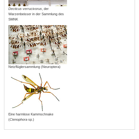
Decticus verrucivorus
, der
Warzenbeisser in der Sammlung des
SMNK
Netzflüglersammlung (Neuroptera)
Eine harmlose Kammschnake
(
Ctenophora
sp.)