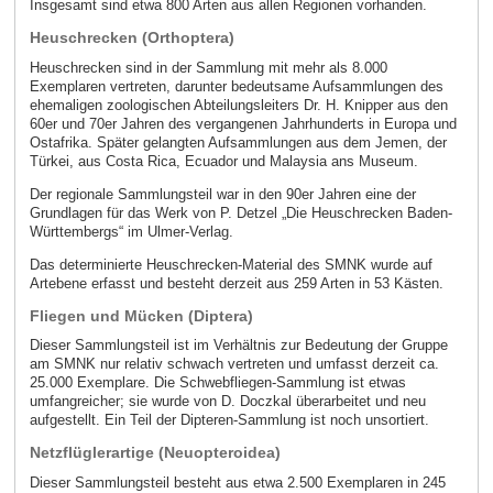
Insgesamt sind etwa 800 Arten aus allen Regionen vorhanden.
Heuschrecken (Orthoptera)
Heuschrecken sind in der Sammlung mit mehr als 8.000
Exemplaren vertreten, darunter bedeutsame Aufsammlungen des
ehemaligen zoologischen Abteilungsleiters Dr. H. Knipper aus den
60er und 70er Jahren des vergangenen Jahrhunderts in Europa und
Ostafrika. Später gelangten Aufsammlungen aus dem Jemen, der
Türkei, aus Costa Rica, Ecuador und Malaysia ans Museum.
Der regionale Sammlungsteil war in den 90er Jahren eine der
Grundlagen für das Werk von P. Detzel „Die Heuschrecken Baden-
Württembergs“ im Ulmer-Verlag.
Das determinierte Heuschrecken-Material des SMNK wurde auf
Artebene erfasst und besteht derzeit aus 259 Arten in 53 Kästen.
Fliegen und Mücken (Diptera)
Dieser Sammlungsteil ist im Verhältnis zur Bedeutung der Gruppe
am SMNK nur relativ schwach vertreten und umfasst derzeit ca.
25.000 Exemplare. Die Schwebfliegen-Sammlung ist etwas
umfangreicher; sie wurde von D. Doczkal überarbeitet und neu
aufgestellt. Ein Teil der Dipteren-Sammlung ist noch unsortiert.
Netzflüglerartige (Neuopteroidea)
Dieser Sammlungsteil besteht aus etwa 2.500 Exemplaren in 245