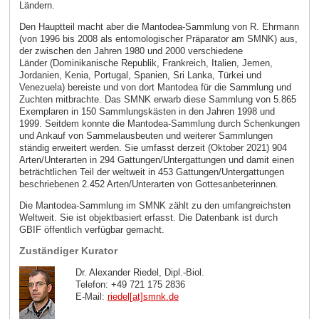
Ländern.
Den Hauptteil macht aber die Mantodea-Sammlung von R. Ehrmann
(von 1996 bis 2008 als entomologischer Präparator am SMNK) aus,
der zwischen den Jahren 1980 und 2000 verschiedene
Länder (Dominikanische Republik, Frankreich, Italien, Jemen,
Jordanien, Kenia, Portugal, Spanien, Sri Lanka, Türkei und
Venezuela) bereiste und von dort Mantodea für die Sammlung und
Zuchten mitbrachte. Das SMNK erwarb diese Sammlung von 5.865
Exemplaren in 150 Sammlungskästen in den Jahren 1998 und
1999. Seitdem konnte die Mantodea-Sammlung durch Schenkungen
und Ankauf von Sammelausbeuten und weiterer Sammlungen
ständig erweitert werden. Sie umfasst derzeit (Oktober 2021) 904
Arten/Unterarten in 294 Gattungen/Untergattungen und damit einen
beträchtlichen Teil der weltweit in 453 Gattungen/Untergattungen
beschriebenen 2.452 Arten/Unterarten von Gottesanbeterinnen.
Die Mantodea-Sammlung im SMNK zählt zu den umfangreichsten
Weltweit. Sie ist objektbasiert erfasst. Die Datenbank ist durch
GBIF öffentlich verfügbar gemacht.
Zuständiger Kurator
Dr. Alexander Riedel, Dipl.-Biol.
Telefon: +49 721 175 2836
E-Mail:
riedel[at]smnk
.
de