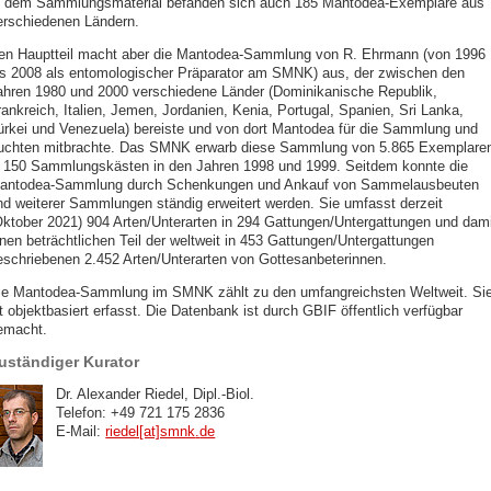
n dem Sammlungsmaterial befanden sich auch 185 Mantodea-Exemplare aus
erschiedenen Ländern.
en Hauptteil macht aber die Mantodea-Sammlung von R. Ehrmann (von 1996
is 2008 als entomologischer Präparator am SMNK) aus, der zwischen den
ahren 1980 und 2000 verschiedene Länder (Dominikanische Republik,
rankreich, Italien, Jemen, Jordanien, Kenia, Portugal, Spanien, Sri Lanka,
ürkei und Venezuela) bereiste und von dort Mantodea für die Sammlung und
uchten mitbrachte. Das SMNK erwarb diese Sammlung von 5.865 Exemplare
n 150 Sammlungskästen in den Jahren 1998 und 1999. Seitdem konnte die
antodea-Sammlung durch Schenkungen und Ankauf von Sammelausbeuten
nd weiterer Sammlungen ständig erweitert werden. Sie umfasst derzeit
Oktober 2021) 904 Arten/Unterarten in 294 Gattungen/Untergattungen und dami
inen beträchtlichen Teil der weltweit in 453 Gattungen/Untergattungen
eschriebenen 2.452 Arten/Unterarten von Gottesanbeterinnen.
ie Mantodea-Sammlung im SMNK zählt zu den umfangreichsten Weltweit. Si
t objektbasiert erfasst. Die Datenbank ist durch GBIF öffentlich verfügbar
emacht.
uständiger Kurator
Dr. Alexander Riedel, Dipl.-Biol.
Telefon: +49 721 175 2836
E-Mail:
riedel[at]smnk
.
de