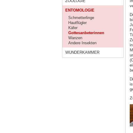
ZOOLOGIE
I
v
ENTOMOLOGIE
D
Schmetterlinge
b
Hautflügler
J
Käfer
F
Gottesanbeterinnen
T
Wanzen
Z
Andere Insekten
i
M
WUNDERKAMMER
u
(
e
b
D
is
g
Z