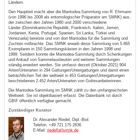
Ländern.
Den Hauptteil macht aber die Mantodea-Sammlung von R. Ehrmann
(von 1996 bis 2008 als entomologischer Präparator am SMNK) aus,
der zwischen den Jahren 1980 und 2000 verschiedene
Länder (Dominikanische Republik, Frankreich, Italien, Jemen,
Jordanien, Kenia, Portugal, Spanien, Sri Lanka, Türkei und
Venezuela) bereiste und von dort Mantodea für die Sammlung und
Zuchten mitbrachte. Das SMNK erwarb diese Sammlung von 5.865
Exemplaren in 150 Sammlungskästen in den Jahren 1998 und
1999. Seitdem konnte die Mantodea-Sammlung durch Schenkungen
und Ankauf von Sammelausbeuten und weiterer Sammlungen
ständig erweitert werden. Sie umfasst derzeit (Oktober 2021) 904
Arten/Unterarten in 294 Gattungen/Untergattungen und damit einen
beträchtlichen Teil der weltweit in 453 Gattungen/Untergattungen
beschriebenen 2.452 Arten/Unterarten von Gottesanbeterinnen.
Die Mantodea-Sammlung im SMNK zählt zu den umfangreichsten
Weltweit. Sie ist objektbasiert erfasst. Die Datenbank ist durch
GBIF öffentlich verfügbar gemacht.
Zuständiger Kurator
Dr. Alexander Riedel, Dipl.-Biol.
Telefon: +49 721 175 2836
E-Mail:
riedel[at]smnk
.
de