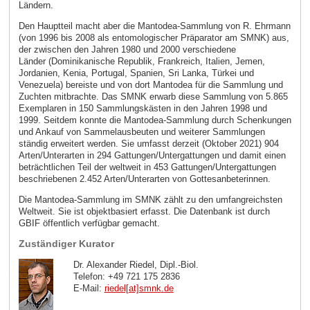
Ländern.
Den Hauptteil macht aber die Mantodea-Sammlung von R. Ehrmann
(von 1996 bis 2008 als entomologischer Präparator am SMNK) aus,
der zwischen den Jahren 1980 und 2000 verschiedene
Länder (Dominikanische Republik, Frankreich, Italien, Jemen,
Jordanien, Kenia, Portugal, Spanien, Sri Lanka, Türkei und
Venezuela) bereiste und von dort Mantodea für die Sammlung und
Zuchten mitbrachte. Das SMNK erwarb diese Sammlung von 5.865
Exemplaren in 150 Sammlungskästen in den Jahren 1998 und
1999. Seitdem konnte die Mantodea-Sammlung durch Schenkungen
und Ankauf von Sammelausbeuten und weiterer Sammlungen
ständig erweitert werden. Sie umfasst derzeit (Oktober 2021) 904
Arten/Unterarten in 294 Gattungen/Untergattungen und damit einen
beträchtlichen Teil der weltweit in 453 Gattungen/Untergattungen
beschriebenen 2.452 Arten/Unterarten von Gottesanbeterinnen.
Die Mantodea-Sammlung im SMNK zählt zu den umfangreichsten
Weltweit. Sie ist objektbasiert erfasst. Die Datenbank ist durch
GBIF öffentlich verfügbar gemacht.
Zuständiger Kurator
Dr. Alexander Riedel, Dipl.-Biol.
Telefon: +49 721 175 2836
E-Mail:
riedel[at]smnk
.
de