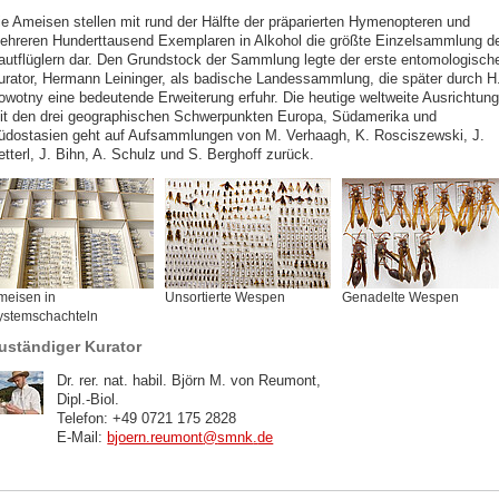
ie Ameisen stellen mit rund der Hälfte der präparierten Hymenopteren und
ehreren Hunderttausend Exemplaren in Alkohol die größte Einzelsammlung d
autflüglern dar. Den Grundstock der Sammlung legte der erste entomologisch
urator, Hermann Leininger, als badische Landessammlung, die später durch H
owotny eine bedeutende Erweiterung erfuhr. Die heutige weltweite Ausrichtung
it den drei geographischen Schwerpunkten Europa, Südamerika und
üdostasien geht auf Aufsammlungen von M. Verhaagh, K. Rosciszewski, J.
tterl, J. Bihn, A. Schulz und S. Berghoff zurück.
meisen in
Unsortierte Wespen
Genadelte Wespen
ystemschachteln
uständiger Kurator
Dr. rer. nat. habil. Björn M. von Reumont,
Dipl.-Biol.
Telefon: +49 0721 175 2828
E-Mail:
bjoern.reumont
@
smnk
.
de