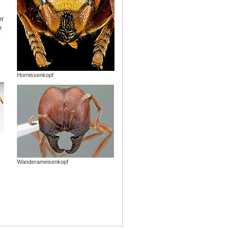
er
e
.
Hornissenkopf
Wanderameisenkopf