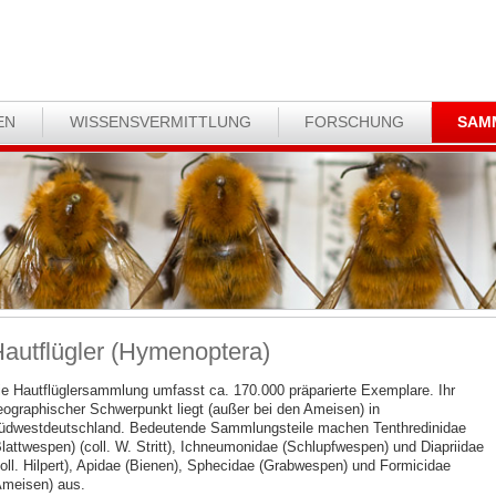
EN
WISSENSVERMITTLUNG
FORSCHUNG
SAM
autflügler (Hymenoptera)
ie Hautflüglersammlung umfasst ca. 170.000 präparierte Exemplare. Ihr
eographischer Schwerpunkt liegt (außer bei den Ameisen) in
üdwestdeutschland. Bedeutende Sammlungsteile machen Tenthredinidae
Blattwespen) (coll. W. Stritt), Ichneumonidae (Schlupfwespen) und Diapriidae
coll. Hilpert), Apidae (Bienen), Sphecidae (Grabwespen) und Formicidae
Ameisen) aus.