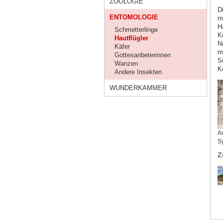
ZOOLOGIE
D
ENTOMOLOGIE
m
H
Schmetterlinge
K
Hautflügler
N
Käfer
m
Gottesanbeterinnen
S
Wanzen
Ke
Andere Insekten
WUNDERKAMMER
A
S
Z