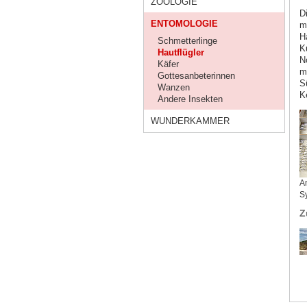
ZOOLOGIE
D
ENTOMOLOGIE
m
H
Schmetterlinge
K
Hautflügler
N
Käfer
m
Gottesanbeterinnen
S
Wanzen
Ke
Andere Insekten
WUNDERKAMMER
A
S
Z