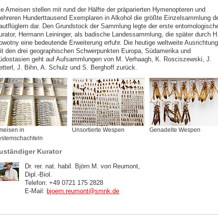
ie Ameisen stellen mit rund der Hälfte der präparierten Hymenopteren und
ehreren Hunderttausend Exemplaren in Alkohol die größte Einzelsammlung d
autflüglern dar. Den Grundstock der Sammlung legte der erste entomologisch
urator, Hermann Leininger, als badische Landessammlung, die später durch H
owotny eine bedeutende Erweiterung erfuhr. Die heutige weltweite Ausrichtung
it den drei geographischen Schwerpunkten Europa, Südamerika und
üdostasien geht auf Aufsammlungen von M. Verhaagh, K. Rosciszewski, J.
tterl, J. Bihn, A. Schulz und S. Berghoff zurück.
meisen in
Unsortierte Wespen
Genadelte Wespen
ystemschachteln
uständiger Kurator
Dr. rer. nat. habil. Björn M. von Reumont,
Dipl.-Biol.
Telefon: +49 0721 175 2828
E-Mail:
bjoern.reumont
@
smnk
.
de