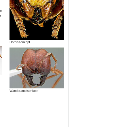
er
e
.
Hornissenkopf
Wanderameisenkopf