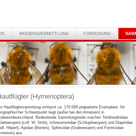
EN
WISSENSVERMITTLUNG
FORSCHUNG
SAM
autflügler (Hymenoptera)
ie Hautflüglersammlung umfasst ca. 170.000 präparierte Exemplare. Ihr
eographischer Schwerpunkt liegt (außer bei den Ameisen) in
üdwestdeutschland. Bedeutende Sammlungsteile machen Tenthredinidae
Blattwespen) (coll. W. Stritt), Ichneumonidae (Schlupfwespen) und Diapriidae
coll. Hilpert), Apidae (Bienen), Sphecidae (Grabwespen) und Formicidae
Ameisen) aus.