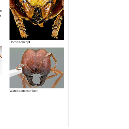
er
e
.
Hornissenkopf
Wanderameisenkopf