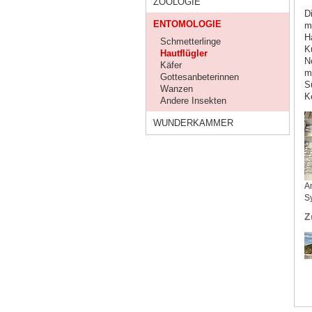
ZOOLOGIE
D
ENTOMOLOGIE
m
H
Schmetterlinge
K
Hautflügler
N
Käfer
m
Gottesanbeterinnen
S
Wanzen
Ke
Andere Insekten
WUNDERKAMMER
A
S
Z