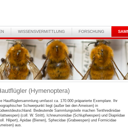
EN
WISSENSVERMITTLUNG
FORSCHUNG
SAM
autflügler (Hymenoptera)
ie Hautflüglersammlung umfasst ca. 170.000 präparierte Exemplare. Ihr
eographischer Schwerpunkt liegt (außer bei den Ameisen) in
üdwestdeutschland. Bedeutende Sammlungsteile machen Tenthredinidae
Blattwespen) (coll. W. Stritt), Ichneumonidae (Schlupfwespen) und Diapriidae
coll. Hilpert), Apidae (Bienen), Sphecidae (Grabwespen) und Formicidae
Ameisen) aus.