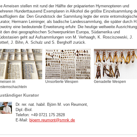
ie Ameisen stellen mit rund der Hälfte der präparierten Hymenopteren und
ehreren Hunderttausend Exemplaren in Alkohol die größte Einzelsammlung d
autflüglern dar. Den Grundstock der Sammlung legte der erste entomologisch
urator, Hermann Leininger, als badische Landessammlung, die später durch H
owotny eine bedeutende Erweiterung erfuhr. Die heutige weltweite Ausrichtung
it den drei geographischen Schwerpunkten Europa, Südamerika und
üdostasien geht auf Aufsammlungen von M. Verhaagh, K. Rosciszewski, J.
tterl, J. Bihn, A. Schulz und S. Berghoff zurück.
meisen in
Unsortierte Wespen
Genadelte Wespen
ystemschachteln
uständiger Kurator
Dr. rer. nat. habil. Björn M. von Reumont,
Dipl.-Biol.
Telefon: +49 0721 175 2828
E-Mail:
bjoern.reumont
@
smnk
.
de