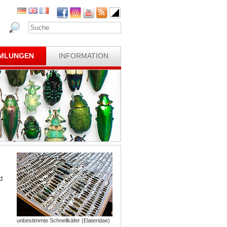
MLUNGEN
INFORMATION
d
unbestimmte Schnellkäfer (Elateridae)