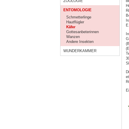
ZOOLOGIE
b
H
ENTOMOLOGIE
R
B
Schmetterlinge
I
Hautflügler
E
Käfer
Gottesanbeterinnen
I
Wanzen
G
Andere Insekten
(
(
WUNDERKAMMER
T
3
S
D
e
R
E