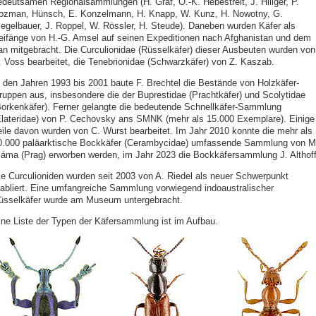
edeutsamen Regionalsammlungen (H. Gräf, O.-K. Hebestreit, J. Hillger, P.
ozman, Hünsch, E. Konzelmann, H. Knapp, W. Kunz, H. Nowotny, G.
iegelbauer, J. Roppel, W. Rössler, H. Steude). Daneben wurden Käfer als
eifänge von H.-G. Amsel auf seinen Expeditionen nach Afghanistan und dem
ran mitgebracht. Die Curculionidae (Rüsselkäfer) dieser Ausbeuten wurden von
. Voss bearbeitet, die Tenebrionidae (Schwarzkäfer) von Z. Kaszab.
n den Jahren 1993 bis 2001 baute F. Brechtel die Bestände von Holzkäfer-
ruppen aus, insbesondere die der Buprestidae (Prachtkäfer) und Scolytidae
Borkenkäfer). Ferner gelangte die bedeutende Schnellkäfer-Sammlung
Elateridae) von P. Cechovsky ans SMNK (mehr als 15.000 Exemplare). Einige
eile davon wurden von C. Wurst bearbeitet. Im Jahr 2010 konnte die mehr als
0.000 paläarktische Bockkäfer (Cerambycidae) umfassende Sammlung von M
láma (Prag) erworben werden, im Jahr 2023 die Bockkäfersammlung J. Althoff
ie Curculioniden wurden seit 2003 von A. Riedel als neuer Schwerpunkt
tabliert. Eine umfangreiche Sammlung vorwiegend indoaustralischer
üsselkäfer wurde am Museum untergebracht.
ine Liste der Typen der Käfersammlung ist im Aufbau.