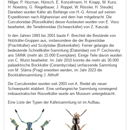
Hillger, P. Hozman, Hünsch, E. Konzelmann, H. Knapp, W. Kunz,
H. Nowotny, G. Riegelbauer, J. Roppel, W. Rössler, H. Steude).
Daneben wurden Käfer als Beifänge von H.-G. Amsel auf seinen
Expeditionen nach Afghanistan und dem Iran mitgebracht. Die
Curculionidae (Rüsselkäfer) dieser Ausbeuten wurden von E. Voss
bearbeitet, die Tenebrionidae (Schwarzkäfer) von Z. Kaszab.
In den Jahren 1993 bis 2001 baute F. Brechtel die Bestände von
Holzkäfer-Gruppen aus, insbesondere die der Buprestidae
(Prachtkäfer) und Scolytidae (Borkenkäfer). Ferner gelangte die
bedeutende Schnellkäfer-Sammlung (Elateridae) von P. Cechovsky
ans SMNK (mehr als 15.000 Exemplare). Einige Teile davon wurden
von C. Wurst bearbeitet. Im Jahr 2010 konnte die mehr als 30.000
paläarktische Bockkäfer (Cerambycidae) umfassende Sammlung
von M. Sláma (Prag) erworben werden, im Jahr 2023 die
Bockkäfersammlung J. Althoff.
Die Curculioniden wurden seit 2003 von A. Riedel als neuer
Schwerpunkt etabliert. Eine umfangreiche Sammlung vorwiegend
indoaustralischer Rüsselkäfer wurde am Museum untergebracht.
Eine Liste der Typen der Käfersammlung ist im Aufbau.