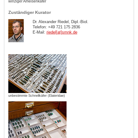
winziger Ameisenkäfer
Zuständiger Kurator
Dr. Alexander Riedel, Dipl.-Biol.
Telefon: +49 721 175 2836
E-Mail:
riedel[at]smnk
.
de
unbestimmte Schnellkäfer (Elateridae)