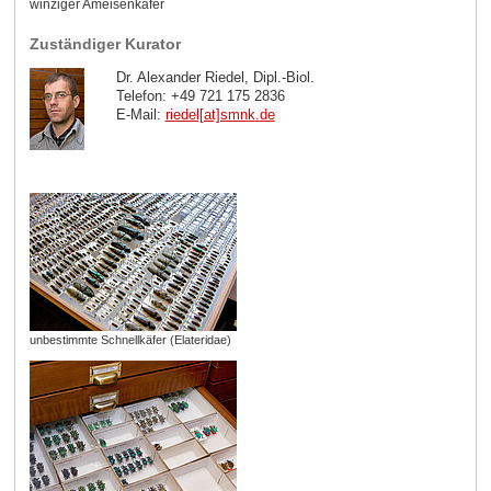
winziger Ameisenkäfer
Zuständiger Kurator
Dr. Alexander Riedel, Dipl.-Biol.
Telefon: +49 721 175 2836
E-Mail:
riedel[at]smnk
.
de
unbestimmte Schnellkäfer (Elateridae)