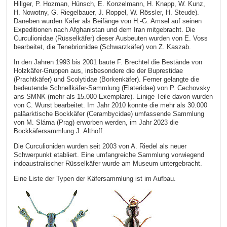
Hillger, P. Hozman, Hünsch, E. Konzelmann, H. Knapp, W. Kunz,
H. Nowotny, G. Riegelbauer, J. Roppel, W. Rössler, H. Steude).
Daneben wurden Käfer als Beifänge von H.-G. Amsel auf seinen
Expeditionen nach Afghanistan und dem Iran mitgebracht. Die
Curculionidae (Rüsselkäfer) dieser Ausbeuten wurden von E. Voss
bearbeitet, die Tenebrionidae (Schwarzkäfer) von Z. Kaszab.
In den Jahren 1993 bis 2001 baute F. Brechtel die Bestände von
Holzkäfer-Gruppen aus, insbesondere die der Buprestidae
(Prachtkäfer) und Scolytidae (Borkenkäfer). Ferner gelangte die
bedeutende Schnellkäfer-Sammlung (Elateridae) von P. Cechovsky
ans SMNK (mehr als 15.000 Exemplare). Einige Teile davon wurden
von C. Wurst bearbeitet. Im Jahr 2010 konnte die mehr als 30.000
paläarktische Bockkäfer (Cerambycidae) umfassende Sammlung
von M. Sláma (Prag) erworben werden, im Jahr 2023 die
Bockkäfersammlung J. Althoff.
Die Curculioniden wurden seit 2003 von A. Riedel als neuer
Schwerpunkt etabliert. Eine umfangreiche Sammlung vorwiegend
indoaustralischer Rüsselkäfer wurde am Museum untergebracht.
Eine Liste der Typen der Käfersammlung ist im Aufbau.