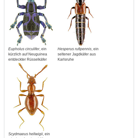
Eupholus circulifer
, ein
Hesperus rufipennis
, ein
kürzlich auf Neuguinea
seltener Jagdkäfer aus
entdeckter Rüsselkäfer
Karlsruhe
Scydmaeus hellwigii
, ein