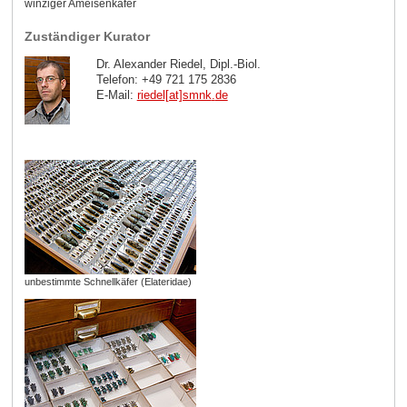
winziger Ameisenkäfer
Zuständiger Kurator
Dr. Alexander Riedel, Dipl.-Biol.
Telefon: +49 721 175 2836
E-Mail:
riedel[at]smnk
.
de
unbestimmte Schnellkäfer (Elateridae)