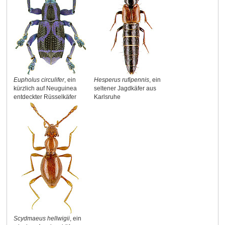
Eupholus circulifer
, ein
Hesperus rufipennis
, ein
kürzlich auf Neuguinea
seltener Jagdkäfer aus
entdeckter Rüsselkäfer
Karlsruhe
Scydmaeus hellwigii
, ein