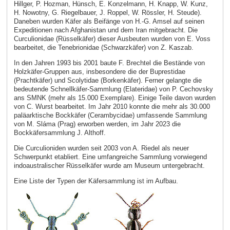
Hillger, P. Hozman, Hünsch, E. Konzelmann, H. Knapp, W. Kunz,
H. Nowotny, G. Riegelbauer, J. Roppel, W. Rössler, H. Steude).
Daneben wurden Käfer als Beifänge von H.-G. Amsel auf seinen
Expeditionen nach Afghanistan und dem Iran mitgebracht. Die
Curculionidae (Rüsselkäfer) dieser Ausbeuten wurden von E. Voss
bearbeitet, die Tenebrionidae (Schwarzkäfer) von Z. Kaszab.
In den Jahren 1993 bis 2001 baute F. Brechtel die Bestände von
Holzkäfer-Gruppen aus, insbesondere die der Buprestidae
(Prachtkäfer) und Scolytidae (Borkenkäfer). Ferner gelangte die
bedeutende Schnellkäfer-Sammlung (Elateridae) von P. Cechovsky
ans SMNK (mehr als 15.000 Exemplare). Einige Teile davon wurden
von C. Wurst bearbeitet. Im Jahr 2010 konnte die mehr als 30.000
paläarktische Bockkäfer (Cerambycidae) umfassende Sammlung
von M. Sláma (Prag) erworben werden, im Jahr 2023 die
Bockkäfersammlung J. Althoff.
Die Curculioniden wurden seit 2003 von A. Riedel als neuer
Schwerpunkt etabliert. Eine umfangreiche Sammlung vorwiegend
indoaustralischer Rüsselkäfer wurde am Museum untergebracht.
Eine Liste der Typen der Käfersammlung ist im Aufbau.