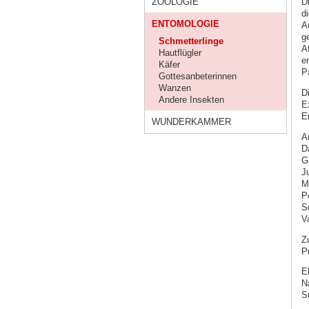
ZOOLOGIE
D
d
ENTOMOLOGIE
A
g
Schmetterlinge
A
Hautflügler
e
Käfer
P
Gottesanbeterinnen
Wanzen
D
Andere Insekten
E
E
WUNDERKAMMER
A
Da
G
J
M
Po
S
V
Z
P
E
N
S