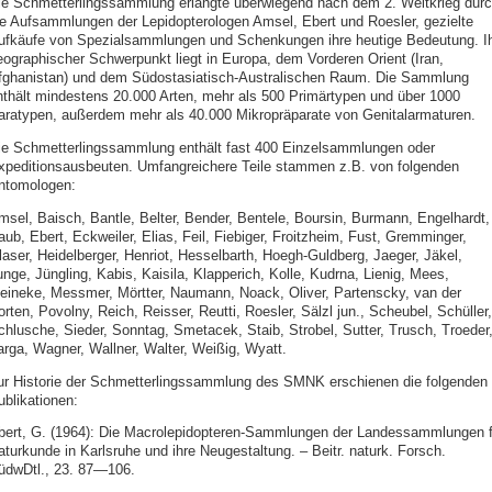
ie Schmetterlingssammlung erlangte überwiegend nach dem 2. Weltkrieg dur
ie Aufsammlungen der Lepidopterologen Amsel, Ebert und Roesler, gezielte
ufkäufe von Spezialsammlungen und Schenkungen ihre heutige Bedeutung. I
eographischer Schwerpunkt liegt in Europa, dem Vorderen Orient (Iran,
fghanistan) und dem Südostasiatisch-Australischen Raum. Die Sammlung
nthält mindestens 20.000 Arten, mehr als 500 Primärtypen und über 1000
aratypen, außerdem mehr als 40.000 Mikropräparate von Genitalarmaturen.
ie Schmetterlingssammlung enthält fast 400 Einzelsammlungen oder
xpeditionsausbeuten. Umfangreichere Teile stammen z.B. von folgenden
ntomologen:
msel, Baisch, Bantle, Belter, Bender, Bentele, Boursin, Burmann, Engelhardt,
ub, Ebert, Eckweiler, Elias, Feil, Fiebiger, Froitzheim, Fust, Gremminger,
laser, Heidelberger, Henriot, Hesselbarth, Hoegh-Guldberg, Jaeger, Jäkel,
unge, Jüngling, Kabis, Kaisila, Klapperich, Kolle, Kudrna, Lienig, Mees,
eineke, Messmer, Mörtter, Naumann, Noack, Oliver, Partenscky, van der
rten, Povolny, Reich, Reisser, Reutti, Roesler, Sälzl jun., Scheubel, Schüller,
chlusche, Sieder, Sonntag, Smetacek, Staib, Strobel, Sutter, Trusch, Troeder
arga, Wagner, Wallner, Walter, Weißig, Wyatt.
ur Historie der Schmetterlingssammlung des SMNK erschienen die folgenden
ublikationen:
bert, G. (1964): Die Macrolepidopteren-Sammlungen der Landessammlungen f
aturkunde in Karlsruhe und ihre Neugestaltung. – Beitr. naturk. Forsch.
üdwDtl., 23. 87—106.