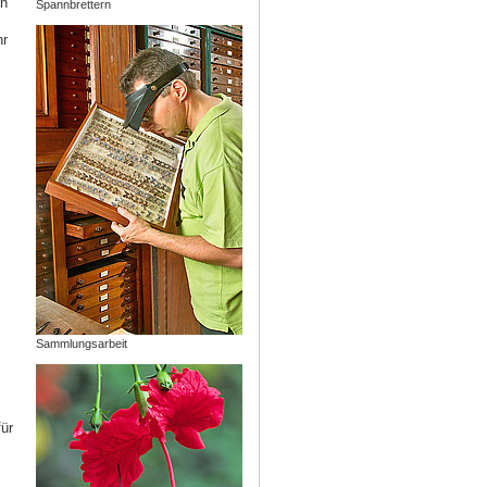
ch
Spannbrettern
hr
,
Sammlungsarbeit
ür