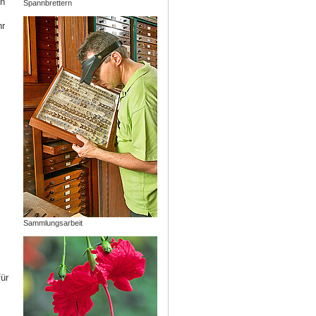
ch
Spannbrettern
hr
,
Sammlungsarbeit
ür