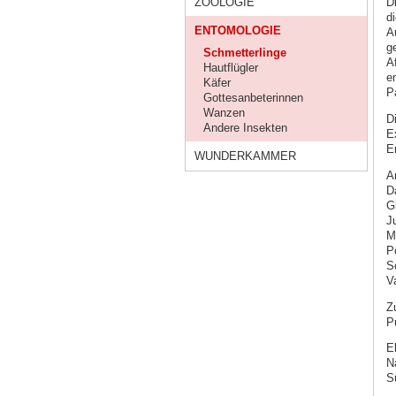
ZOOLOGIE
D
d
ENTOMOLOGIE
A
g
Schmetterlinge
A
Hautflügler
e
Käfer
P
Gottesanbeterinnen
Wanzen
D
Andere Insekten
E
E
WUNDERKAMMER
A
Da
G
J
M
Po
S
V
Z
P
E
N
S