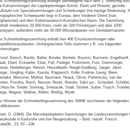
ie Schmetterlingssammlung erlangte überwiegend nach dem 2. Weltkrieg dur
ie Aufsammlungen der Lepidopterologen Amsel, Ebert und Roesler, gezielte
ufkäufe von Spezialsammlungen und Schenkungen ihre heutige Bedeutung. I
eographischer Schwerpunkt liegt in Europa, dem Vorderen Orient (Iran,
fghanistan) und dem Südostasiatisch-Australischen Raum. Die Sammlung
nthält mindestens 20.000 Arten, mehr als 500 Primärtypen und über 1000
aratypen, außerdem mehr als 40.000 Mikropräparate von Genitalarmaturen.
ie Schmetterlingssammlung enthält fast 400 Einzelsammlungen oder
xpeditionsausbeuten. Umfangreichere Teile stammen z.B. von folgenden
ntomologen:
msel, Baisch, Bantle, Belter, Bender, Bentele, Boursin, Burmann, Engelhardt,
ub, Ebert, Eckweiler, Elias, Feil, Fiebiger, Froitzheim, Fust, Gremminger,
laser, Heidelberger, Henriot, Hesselbarth, Hoegh-Guldberg, Jaeger, Jäkel,
unge, Jüngling, Kabis, Kaisila, Klapperich, Kolle, Kudrna, Lienig, Mees,
eineke, Messmer, Mörtter, Naumann, Noack, Oliver, Partenscky, van der
rten, Povolny, Reich, Reisser, Reutti, Roesler, Sälzl jun., Scheubel, Schüller,
chlusche, Sieder, Sonntag, Smetacek, Staib, Strobel, Sutter, Trusch, Troeder
arga, Wagner, Wallner, Walter, Weißig, Wyatt.
ur Historie der Schmetterlingssammlung des SMNK erschienen die folgenden
ublikationen:
bert, G. (1964): Die Macrolepidopteren-Sammlungen der Landessammlungen f
aturkunde in Karlsruhe und ihre Neugestaltung. – Beitr. naturk. Forsch.
üdwDtl., 23. 87—106.