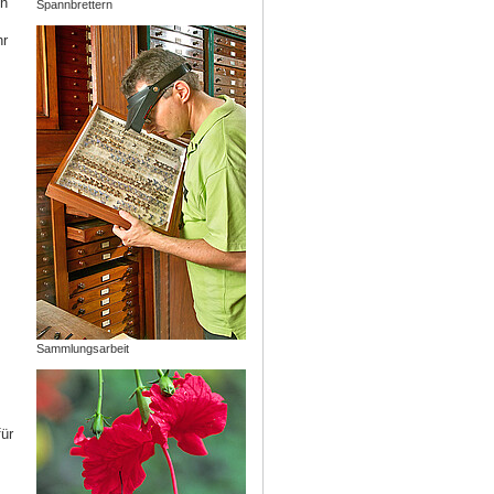
ch
Spannbrettern
hr
,
Sammlungsarbeit
ür