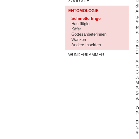
ZOOLOGIE
D
d
ENTOMOLOGIE
A
g
Schmetterlinge
A
Hautflügler
e
Käfer
P
Gottesanbeterinnen
Wanzen
D
Andere Insekten
E
E
WUNDERKAMMER
A
Da
G
J
M
Po
S
V
Z
P
E
N
S