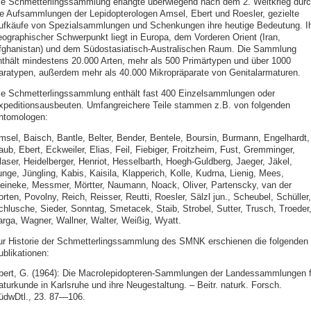
ie Schmetterlingssammlung erlangte überwiegend nach dem 2. Weltkrieg dur
ie Aufsammlungen der Lepidopterologen Amsel, Ebert und Roesler, gezielte
ufkäufe von Spezialsammlungen und Schenkungen ihre heutige Bedeutung. I
eographischer Schwerpunkt liegt in Europa, dem Vorderen Orient (Iran,
fghanistan) und dem Südostasiatisch-Australischen Raum. Die Sammlung
nthält mindestens 20.000 Arten, mehr als 500 Primärtypen und über 1000
aratypen, außerdem mehr als 40.000 Mikropräparate von Genitalarmaturen.
ie Schmetterlingssammlung enthält fast 400 Einzelsammlungen oder
xpeditionsausbeuten. Umfangreichere Teile stammen z.B. von folgenden
ntomologen:
msel, Baisch, Bantle, Belter, Bender, Bentele, Boursin, Burmann, Engelhardt,
ub, Ebert, Eckweiler, Elias, Feil, Fiebiger, Froitzheim, Fust, Gremminger,
laser, Heidelberger, Henriot, Hesselbarth, Hoegh-Guldberg, Jaeger, Jäkel,
unge, Jüngling, Kabis, Kaisila, Klapperich, Kolle, Kudrna, Lienig, Mees,
eineke, Messmer, Mörtter, Naumann, Noack, Oliver, Partenscky, van der
rten, Povolny, Reich, Reisser, Reutti, Roesler, Sälzl jun., Scheubel, Schüller,
chlusche, Sieder, Sonntag, Smetacek, Staib, Strobel, Sutter, Trusch, Troeder
arga, Wagner, Wallner, Walter, Weißig, Wyatt.
ur Historie der Schmetterlingssammlung des SMNK erschienen die folgenden
ublikationen:
bert, G. (1964): Die Macrolepidopteren-Sammlungen der Landessammlungen f
aturkunde in Karlsruhe und ihre Neugestaltung. – Beitr. naturk. Forsch.
üdwDtl., 23. 87—106.