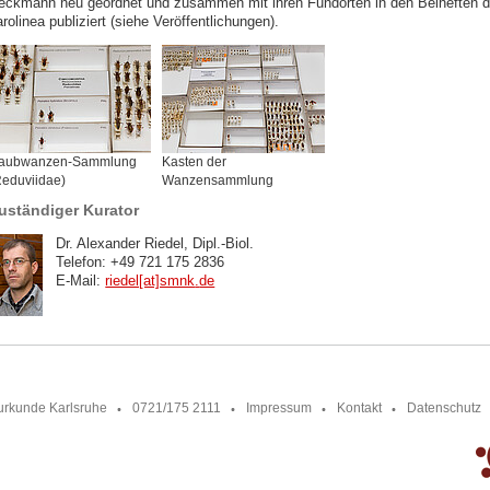
eckmann neu geordnet und zusammen mit ihren Fundorten in den Beiheften d
rolinea publiziert (siehe Veröffentlichungen).
aubwanzen-Sammlung
Kasten der
Reduviidae)
Wanzensammlung
uständiger Kurator
Dr. Alexander Riedel, Dipl.-Biol.
Telefon: +49 721 175 2836
E-Mail:
riedel[at]smnk
.
de
urkunde Karlsruhe
0721/175 2111
Impressum
Kontakt
Datenschutz