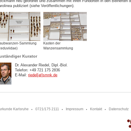
eckmann neu geordnet und zusammen mit ihren Fundorten in den Beiheften d
rolinea publiziert (siehe Veröffentlichungen).
aubwanzen-Sammlung
Kasten der
Reduviidae)
Wanzensammlung
uständiger Kurator
Dr. Alexander Riedel, Dipl.-Biol.
Telefon: +49 721 175 2836
E-Mail:
riedel[at]smnk
.
de
urkunde Karlsruhe
0721/175 2111
Impressum
Kontakt
Datenschutz