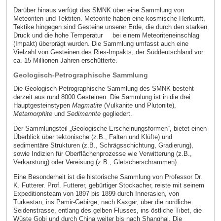
Darüber hinaus verfügt das SMNK über eine Sammlung von
Meteoriten und Tektiten. Meteorite haben eine kosmische Herkunft,
Tektike hingegen sind Gesteine unserer Erde, die durch den starken
Druck und die hohe Temperatur bei einem Meteoriteneinschlag
(Impakt) überprägt wurden. Die Sammlung umfasst auch eine
Vielzahl von Gesteinen des Ries-Impakts, der Süddeutschland vor
ca. 15 Millionen Jahren erschütterte.
Geologisch-Petrographische Sammlung
Die Geologisch-Petrographische Sammlung des SMNK besteht
derzeit aus rund 8000 Gesteinen. Die Sammlung ist in die drei
Hauptgesteinstypen
Magmatite
(Vulkanite und Plutonite),
Metamorphite
und
Sedimentite
gegliedert.
Der Sammlungsteil „Geologische Erscheinungsformen“, bietet einen
Überblick über tektonische (z.B., Falten und Klüfte) und
sedimentäre Strukturen (z.B., Schrägsschichtung, Gradierung),
sowie Indizien für Oberflächenprozesse wie Verwitterung (z.B.,
Verkarstung) oder Vereisung (z.B., Gletscherschrammen).
Eine Besonderheit ist die historische Sammlung von Professor Dr.
K. Futterer. Prof. Futterer, gebürtiger Stockacher, reiste mit seinem
Expeditionsteam von 1897 bis 1899 durch Innerasien, von
Turkestan, ins Pamir-Gebirge, nach Kaxgar, über die nördliche
Seidenstrasse, entlang des gelben Flusses, ins östliche Tibet, die
Wüste Gobi und durch China weiter bis nach Shanghai. Die