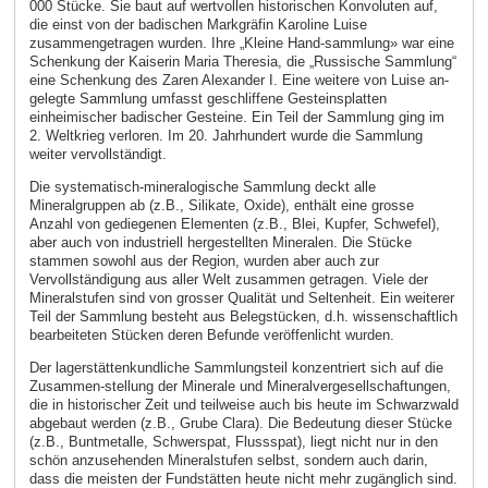
000 Stücke. Sie baut auf wertvollen historischen Konvoluten auf,
die einst von der badischen Markgräfin Karoline Luise
zusammengetragen wurden. Ihre „Kleine Hand-sammlung» war eine
Schenkung der Kaiserin Maria Theresia, die „Russische Sammlung“
eine Schenkung des Zaren Alexander I. Eine weitere von Luise an-
gelegte Sammlung umfasst geschliffene Gesteinsplatten
einheimischer badischer Gesteine. Ein Teil der Sammlung ging im
2. Weltkrieg verloren. Im 20. Jahrhundert wurde die Sammlung
weiter vervollständigt.
Die systematisch-mineralogische Sammlung deckt alle
Mineralgruppen ab (z.B., Silikate, Oxide), enthält eine grosse
Anzahl von gediegenen Elementen (z.B., Blei, Kupfer, Schwefel),
aber auch von industriell hergestellten Mineralen. Die Stücke
stammen sowohl aus der Region, wurden aber auch zur
Vervollständigung aus aller Welt zusammen getragen. Viele der
Mineralstufen sind von grosser Qualität und Seltenheit. Ein weiterer
Teil der Sammlung besteht aus Belegstücken, d.h. wissenschaftlich
bearbeiteten Stücken deren Befunde veröffenlicht wurden.
Der lagerstättenkundliche Sammlungsteil konzentriert sich auf die
Zusammen-stellung der Minerale und Mineralvergesellschaftungen,
die in historischer Zeit und teilweise auch bis heute im Schwarzwald
abgebaut werden (z.B., Grube Clara). Die Bedeutung dieser Stücke
(z.B., Buntmetalle, Schwerspat, Flussspat), liegt nicht nur in den
schön anzusehenden Mineralstufen selbst, sondern auch darin,
dass die meisten der Fundstätten heute nicht mehr zugänglich sind.