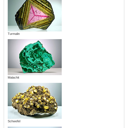
Turmalin
Malachit
Schwefel