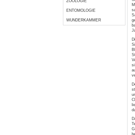
ZOOLOGIE
M
s
ENTOMOLOGIE
S
g
WUNDERKAMMER
b
J
D
S
Bl
S
V
s
a
ve
D
st
u
C
l
d
D
T
G
b