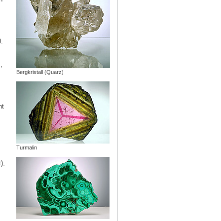
.
,
Bergkristall (Quarz)
ht
Turmalin
),
r