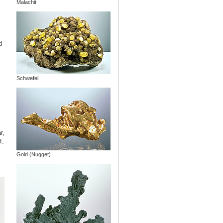
Malachit
d
Schwefel
r,
t,
Gold (Nugget)