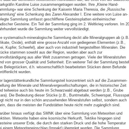
arkgräfin Karoline Luise zusammengetragen wurden. Ihre „Kleine Hand-
ammlung» war eine Schenkung der Kaiserin Maria Theresia, die „Russische
ammlung“ eine Schenkung des Zaren Alexander I. Eine weitere von Luise an-
elegte Sammlung umfasst geschliffene Gesteinsplatten einheimischer
adischer Gesteine. Ein Teil der Sammlung ging im 2. Weltkrieg verloren. Im 20
ahrhundert wurde die Sammlung weiter vervollständigt.
ie systematisch-mineralogische Sammlung deckt alle Mineralgruppen ab (z.B.
ilikate, Oxide), enthält eine grosse Anzahl von gediegenen Elementen (z.B.,
ei, Kupfer, Schwefel), aber auch von industriell hergestellten Mineralen. Die
tücke stammen sowohl aus der Region, wurden aber auch zur
ervollständigung aus aller Welt zusammen getragen. Viele der Mineralstufen
ind von grosser Qualität und Seltenheit. Ein weiterer Teil der Sammlung beste
us Belegstücken, d.h. wissenschaftlich bearbeiteten Stücken deren Befunde
röffenlicht wurden.
er lagerstättenkundliche Sammlungsteil konzentriert sich auf die Zusammen-
ellung der Minerale und Mineralvergesellschaftungen, die in historischer Zeit
nd teilweise auch bis heute im Schwarzwald abgebaut werden (z.B., Grube
lara). Die Bedeutung dieser Stücke (z.B., Buntmetalle, Schwerspat, Flussspat
iegt nicht nur in den schön anzusehenden Mineralstufen selbst, sondern auch
arin, dass die meisten der Fundstätten heute nicht mehr zugänglich sind.
arüber hinaus verfügt das SMNK über eine Sammlung von Meteoriten und
ektiten. Meteorite haben eine kosmische Herkunft, Tektike hingegen sind
esteine unserer Erde, die durch den starken Druck und die hohe Temperatu
ei einem Meteoriteneinschlag (Impakt) überprägt wurden. Die Sammlung