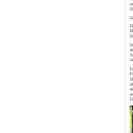
u
S
G
D
8
(
D
ü
S
V
E
P
1
ü
d
u
Fu