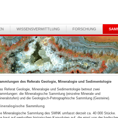
EN
WISSENSVERMITTLUNG
FORSCHUNG
SAM
ammlungen des Referats Geologie, Mineralogie und Sedimentologie
as Referat Geologie, Mineralogie und Sedimentologie betreut zwei
ammlungen: die Mineralogische Sammlung (einzelne Minerale und
ineralstufen) und die Geologisch-Petrographische Sammlung (Gesteine).
ineralogische Sammlung
ie Mineralogische Sammlung des SMNK umfasst derzeit ca. 40 000 Stücke.
ie baut auf wertvollen historischen Konvoluten auf, die einst von der badische