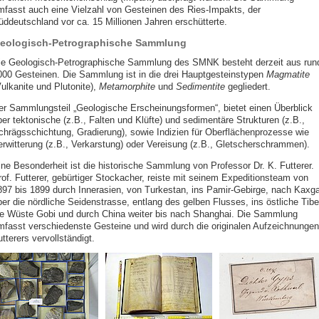
mfasst auch eine Vielzahl von Gesteinen des Ries-Impakts, der
üddeutschland vor ca. 15 Millionen Jahren erschütterte.
eologisch-Petrographische Sammlung
ie Geologisch-Petrographische Sammlung des SMNK besteht derzeit aus run
000 Gesteinen. Die Sammlung ist in die drei Hauptgesteinstypen
Magmatite
Vulkanite und Plutonite),
Metamorphite
und
Sedimentite
gegliedert.
er Sammlungsteil „Geologische Erscheinungsformen“, bietet einen Überblick
ber tektonische (z.B., Falten und Klüfte) und sedimentäre Strukturen (z.B.,
chrägsschichtung, Gradierung), sowie Indizien für Oberflächenprozesse wie
erwitterung (z.B., Verkarstung) oder Vereisung (z.B., Gletscherschrammen).
ine Besonderheit ist die historische Sammlung von Professor Dr. K. Futterer.
rof. Futterer, gebürtiger Stockacher, reiste mit seinem Expeditionsteam von
897 bis 1899 durch Innerasien, von Turkestan, ins Pamir-Gebirge, nach Kaxga
ber die nördliche Seidenstrasse, entlang des gelben Flusses, ins östliche Tibe
ie Wüste Gobi und durch China weiter bis nach Shanghai. Die Sammlung
mfasst verschiedenste Gesteine und wird durch die originalen Aufzeichnungen
tterers vervollständigt.