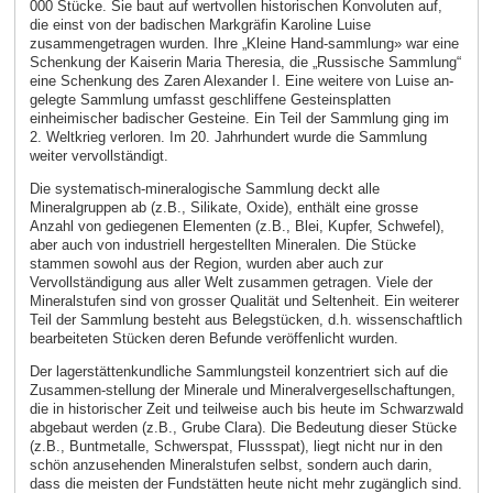
000 Stücke. Sie baut auf wertvollen historischen Konvoluten auf,
die einst von der badischen Markgräfin Karoline Luise
zusammengetragen wurden. Ihre „Kleine Hand-sammlung» war eine
Schenkung der Kaiserin Maria Theresia, die „Russische Sammlung“
eine Schenkung des Zaren Alexander I. Eine weitere von Luise an-
gelegte Sammlung umfasst geschliffene Gesteinsplatten
einheimischer badischer Gesteine. Ein Teil der Sammlung ging im
2. Weltkrieg verloren. Im 20. Jahrhundert wurde die Sammlung
weiter vervollständigt.
Die systematisch-mineralogische Sammlung deckt alle
Mineralgruppen ab (z.B., Silikate, Oxide), enthält eine grosse
Anzahl von gediegenen Elementen (z.B., Blei, Kupfer, Schwefel),
aber auch von industriell hergestellten Mineralen. Die Stücke
stammen sowohl aus der Region, wurden aber auch zur
Vervollständigung aus aller Welt zusammen getragen. Viele der
Mineralstufen sind von grosser Qualität und Seltenheit. Ein weiterer
Teil der Sammlung besteht aus Belegstücken, d.h. wissenschaftlich
bearbeiteten Stücken deren Befunde veröffenlicht wurden.
Der lagerstättenkundliche Sammlungsteil konzentriert sich auf die
Zusammen-stellung der Minerale und Mineralvergesellschaftungen,
die in historischer Zeit und teilweise auch bis heute im Schwarzwald
abgebaut werden (z.B., Grube Clara). Die Bedeutung dieser Stücke
(z.B., Buntmetalle, Schwerspat, Flussspat), liegt nicht nur in den
schön anzusehenden Mineralstufen selbst, sondern auch darin,
dass die meisten der Fundstätten heute nicht mehr zugänglich sind.