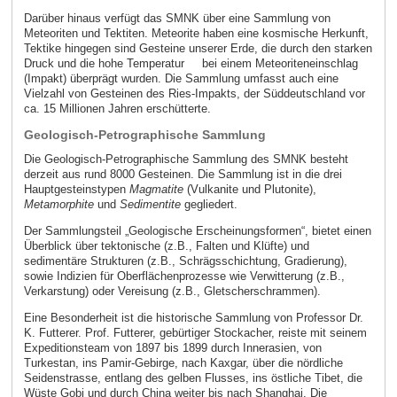
Darüber hinaus verfügt das SMNK über eine Sammlung von
Meteoriten und Tektiten. Meteorite haben eine kosmische Herkunft,
Tektike hingegen sind Gesteine unserer Erde, die durch den starken
Druck und die hohe Temperatur bei einem Meteoriteneinschlag
(Impakt) überprägt wurden. Die Sammlung umfasst auch eine
Vielzahl von Gesteinen des Ries-Impakts, der Süddeutschland vor
ca. 15 Millionen Jahren erschütterte.
Geologisch-Petrographische Sammlung
Die Geologisch-Petrographische Sammlung des SMNK besteht
derzeit aus rund 8000 Gesteinen. Die Sammlung ist in die drei
Hauptgesteinstypen
Magmatite
(Vulkanite und Plutonite),
Metamorphite
und
Sedimentite
gegliedert.
Der Sammlungsteil „Geologische Erscheinungsformen“, bietet einen
Überblick über tektonische (z.B., Falten und Klüfte) und
sedimentäre Strukturen (z.B., Schrägsschichtung, Gradierung),
sowie Indizien für Oberflächenprozesse wie Verwitterung (z.B.,
Verkarstung) oder Vereisung (z.B., Gletscherschrammen).
Eine Besonderheit ist die historische Sammlung von Professor Dr.
K. Futterer. Prof. Futterer, gebürtiger Stockacher, reiste mit seinem
Expeditionsteam von 1897 bis 1899 durch Innerasien, von
Turkestan, ins Pamir-Gebirge, nach Kaxgar, über die nördliche
Seidenstrasse, entlang des gelben Flusses, ins östliche Tibet, die
Wüste Gobi und durch China weiter bis nach Shanghai. Die