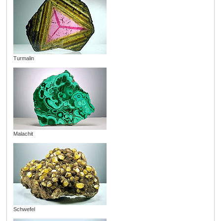
Turmalin
Malachit
Schwefel