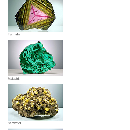
Turmalin
Malachit
Schwefel