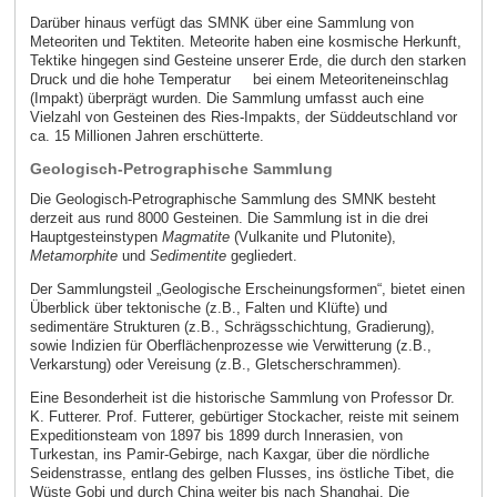
Darüber hinaus verfügt das SMNK über eine Sammlung von
Meteoriten und Tektiten. Meteorite haben eine kosmische Herkunft,
Tektike hingegen sind Gesteine unserer Erde, die durch den starken
Druck und die hohe Temperatur bei einem Meteoriteneinschlag
(Impakt) überprägt wurden. Die Sammlung umfasst auch eine
Vielzahl von Gesteinen des Ries-Impakts, der Süddeutschland vor
ca. 15 Millionen Jahren erschütterte.
Geologisch-Petrographische Sammlung
Die Geologisch-Petrographische Sammlung des SMNK besteht
derzeit aus rund 8000 Gesteinen. Die Sammlung ist in die drei
Hauptgesteinstypen
Magmatite
(Vulkanite und Plutonite),
Metamorphite
und
Sedimentite
gegliedert.
Der Sammlungsteil „Geologische Erscheinungsformen“, bietet einen
Überblick über tektonische (z.B., Falten und Klüfte) und
sedimentäre Strukturen (z.B., Schrägsschichtung, Gradierung),
sowie Indizien für Oberflächenprozesse wie Verwitterung (z.B.,
Verkarstung) oder Vereisung (z.B., Gletscherschrammen).
Eine Besonderheit ist die historische Sammlung von Professor Dr.
K. Futterer. Prof. Futterer, gebürtiger Stockacher, reiste mit seinem
Expeditionsteam von 1897 bis 1899 durch Innerasien, von
Turkestan, ins Pamir-Gebirge, nach Kaxgar, über die nördliche
Seidenstrasse, entlang des gelben Flusses, ins östliche Tibet, die
Wüste Gobi und durch China weiter bis nach Shanghai. Die