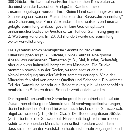
000 Stücke. Sie baut auf wertvollen historischen Konvoluten auf,
die einst von der badischen Markgräfin Karoline Luise
zusammengetragen wurden. Ihre „Kleine Hand-sammlung» war eine
Schenkung der Kaiserin Maria Theresia, die „Russische Sammlung“
eine Schenkung des Zaren Alexander I. Eine weitere von Luise an-
gelegte Sammlung umfasst geschliffene Gesteinsplatten
einheimischer badischer Gesteine. Ein Teil der Sammlung ging im
2. Weltkrieg verloren. Im 20. Jahrhundert wurde die Sammlung
weiter vervollständigt.
Die systematisch-mineralogische Sammlung deckt alle
Mineralgruppen ab (z.B., Silikate, Oxide), enthält eine grosse
Anzahl von gediegenen Elementen (z.B., Blei, Kupfer, Schwefel),
aber auch von industriell hergestellten Mineralen. Die Stücke
stammen sowohl aus der Region, wurden aber auch zur
Vervollständigung aus aller Welt zusammen getragen. Viele der
Mineralstufen sind von grosser Qualität und Seltenheit. Ein weiterer
Teil der Sammlung besteht aus Belegstücken, d.h. wissenschaftlich
bearbeiteten Stücken deren Befunde veröffenlicht wurden.
Der lagerstättenkundliche Sammlungsteil konzentriert sich auf die
Zusammen-stellung der Minerale und Mineralvergesellschaftungen,
die in historischer Zeit und teilweise auch bis heute im Schwarzwald
abgebaut werden (z.B., Grube Clara). Die Bedeutung dieser Stücke
(z.B., Buntmetalle, Schwerspat, Flussspat), liegt nicht nur in den
schön anzusehenden Mineralstufen selbst, sondern auch darin,
dass die meisten der Fundstätten heute nicht mehr zugänglich sind.