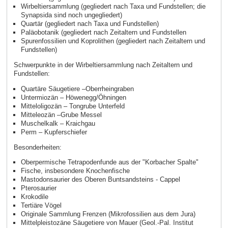
Wirbeltiersammlung (gegliedert nach Taxa und Fundstellen; die
Synapsida sind noch ungegliedert)
Quartär (gegliedert nach Taxa und Fundstellen)
Paläobotanik (gegliedert nach Zeitaltern und Fundstellen
Spurenfossilien und Koprolithen (gegliedert nach Zeitaltern und
Fundstellen)
Schwerpunkte in der Wirbeltiersammlung nach Zeitaltern und
Fundstellen:
Quartäre Säugetiere –Oberrheingraben
Untermiozän – Höwenegg/Öhningen
Mitteloligozän – Tongrube Unterfeld
Mitteleozän –Grube Messel
Muschelkalk – Kraichgau
Perm – Kupferschiefer
Besonderheiten:
Oberpermische Tetrapodenfunde aus der "Korbacher Spalte"
Fische, insbesondere Knochenfische
Mastodonsaurier des Oberen Buntsandsteins - Cappel
Pterosaurier
Krokodile
Tertiäre Vögel
Originale Sammlung Frenzen (Mikrofossilien aus dem Jura)
Mittelpleistozäne Säugetiere von Mauer (Geol.-Pal. Institut