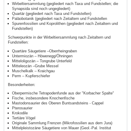
Wirbeltiersammlung (gegliedert nach Taxa und Fundstellen; die
Synapsida sind noch ungegliedert)
Quartär (gegliedert nach Taxa und Fundstellen)
Paläobotanik (gegliedert nach Zeitaltern und Fundstellen
Spurenfossilien und Koprolithen (gegliedert nach Zeitaltern und
Fundstellen)
Schwerpunkte in der Wirbeltiersammlung nach Zeitaltern und
Fundstellen:
Quartäre Säugetiere –Oberrheingraben
Untermiozän – Höwenegg/Öhningen
Mitteloligozän – Tongrube Unterfeld
Mitteleozän –Grube Messel
Muschelkalk – Kraichgau
Perm – Kupferschiefer
Besonderheiten:
Oberpermische Tetrapodenfunde aus der "Korbacher Spalte"
Fische, insbesondere Knochenfische
Mastodonsaurier des Oberen Buntsandsteins - Cappel
Pterosaurier
Krokodile
Tertiäre Vögel
Originale Sammlung Frenzen (Mikrofossilien aus dem Jura)
Mittelpleistozäne Säugetiere von Mauer (Geol.-Pal. Institut