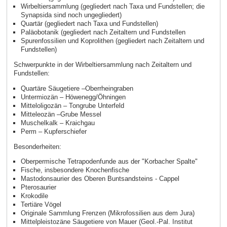
Wirbeltiersammlung (gegliedert nach Taxa und Fundstellen; die
Synapsida sind noch ungegliedert)
Quartär (gegliedert nach Taxa und Fundstellen)
Paläobotanik (gegliedert nach Zeitaltern und Fundstellen
Spurenfossilien und Koprolithen (gegliedert nach Zeitaltern und
Fundstellen)
Schwerpunkte in der Wirbeltiersammlung nach Zeitaltern und
Fundstellen:
Quartäre Säugetiere –Oberrheingraben
Untermiozän – Höwenegg/Öhningen
Mitteloligozän – Tongrube Unterfeld
Mitteleozän –Grube Messel
Muschelkalk – Kraichgau
Perm – Kupferschiefer
Besonderheiten:
Oberpermische Tetrapodenfunde aus der "Korbacher Spalte"
Fische, insbesondere Knochenfische
Mastodonsaurier des Oberen Buntsandsteins - Cappel
Pterosaurier
Krokodile
Tertiäre Vögel
Originale Sammlung Frenzen (Mikrofossilien aus dem Jura)
Mittelpleistozäne Säugetiere von Mauer (Geol.-Pal. Institut