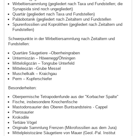
Wirbeltiersammlung (gegliedert nach Taxa und Fundstellen; die
Synapsida sind noch ungegliedert)
Quartär (gegliedert nach Taxa und Fundstellen)
Paläobotanik (gegliedert nach Zeitaltern und Fundstellen
Spurenfossilien und Koprolithen (gegliedert nach Zeitaltern und
Fundstellen)
Schwerpunkte in der Wirbeltiersammlung nach Zeitaltern und
Fundstellen:
Quartäre Säugetiere –Oberrheingraben
Untermiozän – Höwenegg/Öhningen
Mitteloligozän – Tongrube Unterfeld
Mitteleozän –Grube Messel
Muschelkalk – Kraichgau
Perm – Kupferschiefer
Besonderheiten:
Oberpermische Tetrapodenfunde aus der "Korbacher Spalte"
Fische, insbesondere Knochenfische
Mastodonsaurier des Oberen Buntsandsteins - Cappel
Pterosaurier
Krokodile
Tertiäre Vögel
Originale Sammlung Frenzen (Mikrofossilien aus dem Jura)
Mittelpleistozäne Säugetiere von Mauer (Geol.-Pal. Institut