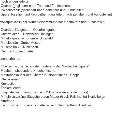
noch ungegliedert)
Quartär (gegliedert nach Taxa und Fundstellen)
Paläobotanik (gegliedert nach Zeitaltern und Fundstellen
Spurenfossilien und Koprolithen (gegliedert nach Zeitaltern und Fundstellen)
chwerpunkte in der Wirbeltiersammlung nach Zeitaltern und Fundstellen:
Quartäre Säugetiere –Oberrheingraben
Untermiozän – Höwenegg/Öhningen
Mitteloligozän – Tongrube Unterfeld
Mitteleozän –Grube Messel
Muschelkalk – Kraichgau
Perm – Kupferschiefer
esonderheiten:
Oberpermische Tetrapodenfunde aus der "Korbacher Spalte"
Fische, insbesondere Knochenfische
Mastodonsaurier des Oberen Buntsandsteins - Cappel
Pterosaurier
Krokodile
Tertiäre Vögel
Originale Sammlung Frenzen (Mikrofossilien aus dem Jura)
Mittelpleistozäne Säugetiere von Mauer (Geol.-Pal. Institut Heidelberg)
Artefakte
Kambrischer Burgess Schiefer – Sammlung Wilhelm Paulcke