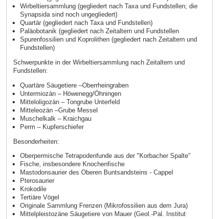
Wirbeltiersammlung (gegliedert nach Taxa und Fundstellen; die
Synapsida sind noch ungegliedert)
Quartär (gegliedert nach Taxa und Fundstellen)
Paläobotanik (gegliedert nach Zeitaltern und Fundstellen
Spurenfossilien und Koprolithen (gegliedert nach Zeitaltern und
Fundstellen)
Schwerpunkte in der Wirbeltiersammlung nach Zeitaltern und
Fundstellen:
Quartäre Säugetiere –Oberrheingraben
Untermiozän – Höwenegg/Öhningen
Mitteloligozän – Tongrube Unterfeld
Mitteleozän –Grube Messel
Muschelkalk – Kraichgau
Perm – Kupferschiefer
Besonderheiten:
Oberpermische Tetrapodenfunde aus der "Korbacher Spalte"
Fische, insbesondere Knochenfische
Mastodonsaurier des Oberen Buntsandsteins - Cappel
Pterosaurier
Krokodile
Tertiäre Vögel
Originale Sammlung Frenzen (Mikrofossilien aus dem Jura)
Mittelpleistozäne Säugetiere von Mauer (Geol.-Pal. Institut