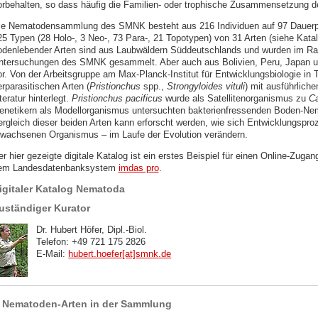
orbehalten, so dass häufig die Familien- oder trophische Zusammensetzung d
ie Nematodensammlung des SMNK besteht aus 216 Individuen auf 97 Dauerprä
25 Typen (28 Holo-, 3 Neo-, 73 Para-, 21 Topotypen) von 31 Arten (siehe Kata
odenlebender Arten sind aus Laubwäldern Süddeutschlands und wurden im R
ntersuchungen des SMNK gesammelt. Aber auch aus Bolivien, Peru, Japan u
or. Von der Arbeitsgruppe am Max-Planck-Institut für Entwicklungsbiologie in
erparasitischen Arten (
Pristionchus
spp.,
Strongyloides vituli
) mit ausführlich
teratur hinterlegt.
Pristionchus pacificus
wurde als Satellitenorganismus zu
Ca
enetikern als Modellorganismus untersuchten bakterienfressenden Boden-Nema
ergleich dieser beiden Arten kann erforscht werden, wie sich Entwicklungsp
rwachsenen Organismus – im Laufe der Evolution verändern.
er hier gezeigte digitale Katalog ist ein erstes Beispiel für einen Online-
em Landesdatenbanksystem
imdas pro
.
igitaler Katalog Nematoda
uständiger Kurator
Dr. Hubert Höfer, Dipl.-Biol.
Telefon: +49 721 175 2826
E-Mail:
hubert.hoefer[at]smnk
.
de
Nematoden-Arten in der Sammlung