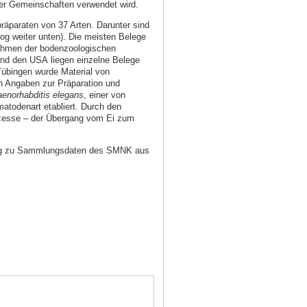
er Gemeinschaften verwendet wird.
paraten von 37 Arten. Darunter sind
log weiter unten). Die meisten Belege
ahmen der bodenzoologischen
nd den USA liegen einzelne Belege
 Tübingen wurde Material von
en Angaben zur Präparation und
enorhabditis
elegans
, einer von
todenart etabliert. Durch den
rozesse – der Übergang vom Ei zum
Zugang zu Sammlungsdaten des SMNK aus