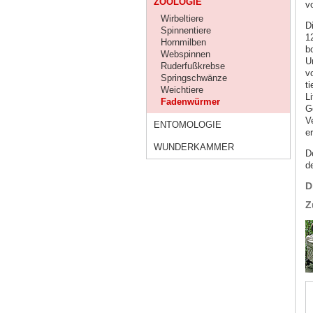
ZOOLOGIE
v
Wirbeltiere
D
Spinnentiere
1
Hornmilben
b
Webspinnen
U
Ruderfußkrebse
v
Springschwänze
ti
Weichtiere
Li
Fadenwürmer
G
V
ENTOMOLOGIE
e
WUNDERKAMMER
D
d
D
Z