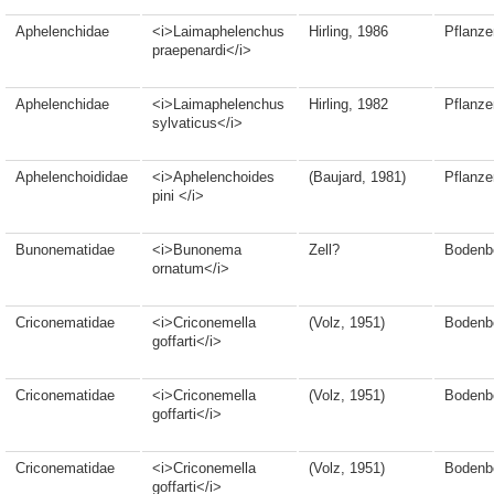
Aphelenchidae
<i>Laimaphelenchus
Hirling, 1986
Pflanze
praepenardi</i>
Aphelenchidae
<i>Laimaphelenchus
Hirling, 1982
Pflanze
sylvaticus</i>
Aphelenchoididae
<i>Aphelenchoides
(Baujard, 1981)
Pflanze
pini </i>
Bunonematidae
<i>Bunonema
Zell?
Bodenb
ornatum</i>
Criconematidae
<i>Criconemella
(Volz, 1951)
Bodenb
goffarti</i>
Criconematidae
<i>Criconemella
(Volz, 1951)
Bodenb
goffarti</i>
Criconematidae
<i>Criconemella
(Volz, 1951)
Bodenb
goffarti</i>