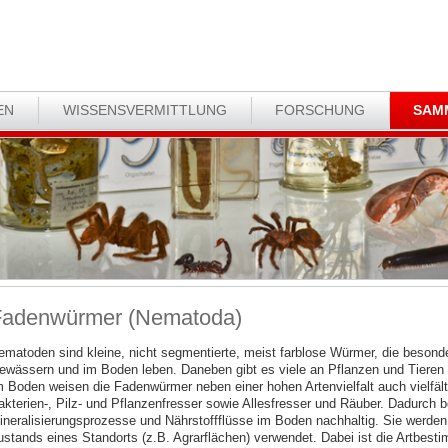
EN
WISSENSVERMITTLUNG
FORSCHUNG
SAM
adenwürmer (Nematoda)
ematoden sind kleine, nicht segmentierte, meist farblose Würmer, die besonder
ewässern und im Boden leben. Daneben gibt es viele an Pflanzen und Tieren p
m Boden weisen die Fadenwürmer neben einer hohen Artenvielfalt auch vielfäl
akterien-, Pilz- und Pflanzenfresser sowie Allesfresser und Räuber. Dadurch
ineralisierungsprozesse und Nährstoffflüsse im Boden nachhaltig. Sie werden
ustands eines Standorts (z.B. Agrarflächen) verwendet. Dabei ist die Artbest