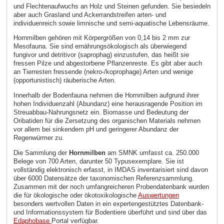
und Flechtenaufwuchs an Holz und Steinen gefunden. Sie besiedeln
aber auch Grasland und Ackerrandstreifen arten- und
individuenreich sowie limnische und semi-aquatische Lebensräume.
Hornmilben gehören mit Körpergrößen von 0,14 bis 2 mm zur
Mesofauna. Sie sind ernährungsökologisch als überwiegend
fungivor und detritivor (saprophag) einzustufen, das heißt sie
fressen Pilze und abgestorbene Pflanzenreste. Es gibt aber auch
an Tierresten fressende (nekro-/koprophage) Arten und wenige
(opportunistisch) räuberische Arten.
Innerhalb der Bodenfauna nehmen die Hornmilben aufgrund ihrer
hohen Individuenzahl (Abundanz) eine herausragende Position im
Streuabbau-Nahrungsnetz ein. Biomasse und Bedeutung der
Oribatiden für die Zersetzung des organischen Materials nehmen
vor allem bei sinkendem pH und geringerer Abundanz der
Regenwürmer zu.
Die Sammlung der
Hornmilben
am SMNK umfasst ca. 250.000
Belege von 700 Arten, darunter 50 Typusexemplare. Sie ist
vollständig elektronisch erfasst, in IMDAS inventarisiert sind davon
über 6000 Datensätze der taxonomischen Referenzsammlung.
Zusammen mit der noch umfangreicheren Probendatenbank wurden
die für ökologische oder ökotoxikologische
Auswertungen
besonders wertvollen Daten in ein expertengestütztes Datenbank-
und Informationssystem für Bodentiere überführt und sind über das
Edaphobase
Portal verfügbar.