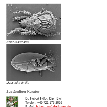
Nothrus silvestris
Liebstadia similis
Zuständiger Kurator
Dr. Hubert Höfer, Dipl.-Biol.
Telefon: +49 721 175 2826
E-Mail:
hubert.hoefer[at]smnk
.
de