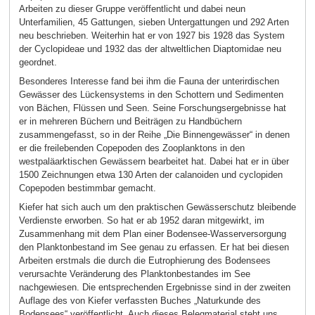
Arbeiten zu dieser Gruppe veröffentlicht und dabei neun
Unterfamilien, 45 Gattungen, sieben Untergattungen und 292 Arten
neu beschrieben. Weiterhin hat er von 1927 bis 1928 das System
der Cyclopideae und 1932 das der altweltlichen Diaptomidae neu
geordnet.
Besonderes Interesse fand bei ihm die Fauna der unterirdischen
Gewässer des Lückensystems in den Schottern und Sedimenten
von Bächen, Flüssen und Seen. Seine Forschungsergebnisse hat
er in mehreren Büchern und Beiträgen zu Handbüchern
zusammengefasst, so in der Reihe „Die Binnengewässer“ in denen
er die freilebenden Copepoden des Zooplanktons in den
westpaläarktischen Gewässern bearbeitet hat. Dabei hat er in über
1500 Zeichnungen etwa 130 Arten der calanoiden und cyclopiden
Copepoden bestimmbar gemacht.
Kiefer hat sich auch um den praktischen Gewässerschutz bleibende
Verdienste erworben. So hat er ab 1952 daran mitgewirkt, im
Zusammenhang mit dem Plan einer Bodensee-Wasserversorgung
den Planktonbestand im See genau zu erfassen. Er hat bei diesen
Arbeiten erstmals die durch die Eutrophierung des Bodensees
verursachte Veränderung des Planktonbestandes im See
nachgewiesen. Die entsprechenden Ergebnisse sind in der zweiten
Auflage des von Kiefer verfassten Buches „Naturkunde des
Bodensees“ veröffentlicht. Auch dieses Belegmaterial steht uns