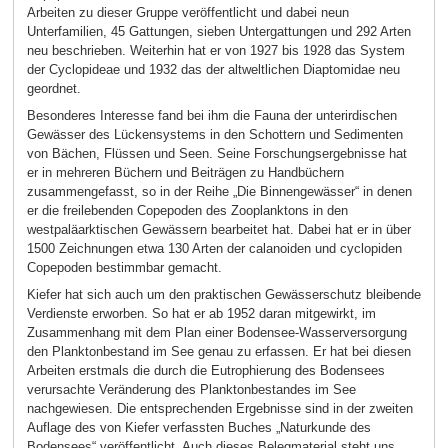
Arbeiten zu dieser Gruppe veröffentlicht und dabei neun
Unterfamilien, 45 Gattungen, sieben Untergattungen und 292 Arten
neu beschrieben. Weiterhin hat er von 1927 bis 1928 das System
der Cyclopideae und 1932 das der altweltlichen Diaptomidae neu
geordnet.
Besonderes Interesse fand bei ihm die Fauna der unterirdischen
Gewässer des Lückensystems in den Schottern und Sedimenten
von Bächen, Flüssen und Seen. Seine Forschungsergebnisse hat
er in mehreren Büchern und Beiträgen zu Handbüchern
zusammengefasst, so in der Reihe „Die Binnengewässer“ in denen
er die freilebenden Copepoden des Zooplanktons in den
westpaläarktischen Gewässern bearbeitet hat. Dabei hat er in über
1500 Zeichnungen etwa 130 Arten der calanoiden und cyclopiden
Copepoden bestimmbar gemacht.
Kiefer hat sich auch um den praktischen Gewässerschutz bleibende
Verdienste erworben. So hat er ab 1952 daran mitgewirkt, im
Zusammenhang mit dem Plan einer Bodensee-Wasserversorgung
den Planktonbestand im See genau zu erfassen. Er hat bei diesen
Arbeiten erstmals die durch die Eutrophierung des Bodensees
verursachte Veränderung des Planktonbestandes im See
nachgewiesen. Die entsprechenden Ergebnisse sind in der zweiten
Auflage des von Kiefer verfassten Buches „Naturkunde des
Bodensees“ veröffentlicht. Auch dieses Belegmaterial steht uns