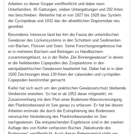
Arbeiten zu dieser Gruppe veröffentlicht und dabei neun
Unterfamilien, 45 Gattungen, sieben Untergattungen und 292 Arten
neu beschrieben. Weiterhin hat er von 1927 bis 1928 das System
der Cyclopideae und 1932 das der altweltlichen Diaptomidae neu
geordnet.
Besonderes Interesse fand bei ihm die Fauna der unterirdischen
Gewässer des Lückensystems in den Schottern und Sedimenten
von Bächen, Flüssen und Seen. Seine Forschungsergebnisse hat
er in mehreren Büchern und Beiträgen zu Handbüchern
zusammengefasst, so in der Reihe „Die Binnengewässer“ in denen
er die freilebenden Copepoden des Zooplanktons in den
westpaläarktischen Gewässern bearbeitet hat. Dabei hat er in über
1500 Zeichnungen etwa 130 Arten der calanoiden und cyclopiden
Copepoden bestimmbar gemacht.
Kiefer hat sich auch um den praktischen Gewässerschutz bleibende
Verdienste erworben. So hat er ab 1952 daran mitgewirkt, im
Zusammenhang mit dem Plan einer Bodensee-Wasserversorgung
den Planktonbestand im See genau zu erfassen. Er hat bei diesen
Arbeiten erstmals die durch die Eutrophierung des Bodensees
verursachte Veränderung des Planktonbestandes im See
nachgewiesen. Die entsprechenden Ergebnisse sind in der zweiten
Auflage des von Kiefer verfassten Buches „Naturkunde des
Bodensees“ veröffentlicht. Auch dieses Belegmaterial steht uns