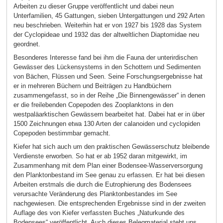
Arbeiten zu dieser Gruppe veröffentlicht und dabei neun
Unterfamilien, 45 Gattungen, sieben Untergattungen und 292 Arten
neu beschrieben. Weiterhin hat er von 1927 bis 1928 das System
der Cyclopideae und 1932 das der altweltlichen Diaptomidae neu
geordnet.
Besonderes Interesse fand bei ihm die Fauna der unterirdischen
Gewässer des Lückensystems in den Schottern und Sedimenten
von Bächen, Flüssen und Seen. Seine Forschungsergebnisse hat
er in mehreren Büchern und Beiträgen zu Handbüchern
zusammengefasst, so in der Reihe „Die Binnengewässer“ in denen
er die freilebenden Copepoden des Zooplanktons in den
westpaläarktischen Gewässern bearbeitet hat. Dabei hat er in über
1500 Zeichnungen etwa 130 Arten der calanoiden und cyclopiden
Copepoden bestimmbar gemacht.
Kiefer hat sich auch um den praktischen Gewässerschutz bleibende
Verdienste erworben. So hat er ab 1952 daran mitgewirkt, im
Zusammenhang mit dem Plan einer Bodensee-Wasserversorgung
den Planktonbestand im See genau zu erfassen. Er hat bei diesen
Arbeiten erstmals die durch die Eutrophierung des Bodensees
verursachte Veränderung des Planktonbestandes im See
nachgewiesen. Die entsprechenden Ergebnisse sind in der zweiten
Auflage des von Kiefer verfassten Buches „Naturkunde des
Bodensees“ veröffentlicht. Auch dieses Belegmaterial steht uns