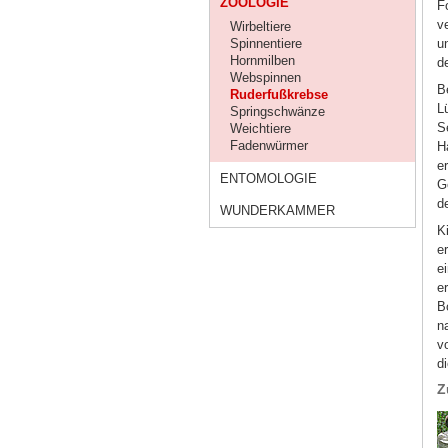
ZOOLOGIE
F
v
Wirbeltiere
u
Spinnentiere
Hornmilben
d
Webspinnen
B
Ruderfußkrebse
L
Springschwänze
S
Weichtiere
Fadenwürmer
H
e
ENTOMOLOGIE
G
d
WUNDERKAMMER
K
e
e
e
B
n
v
d
Z