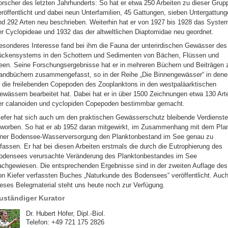
orscher des letzten Jahrhunderts: So hat er etwa 250 Arbeiten zu dieser Grup
eröffentlicht und dabei neun Unterfamilien, 45 Gattungen, sieben Untergattung
nd 292 Arten neu beschrieben. Weiterhin hat er von 1927 bis 1928 das Syste
er Cyclopideae und 1932 das der altweltlichen Diaptomidae neu geordnet.
esonderes Interesse fand bei ihm die Fauna der unterirdischen Gewässer des
ückensystems in den Schottern und Sedimenten von Bächen, Flüssen und
een. Seine Forschungsergebnisse hat er in mehreren Büchern und Beiträgen 
andbüchern zusammengefasst, so in der Reihe „Die Binnengewässer“ in dene
r die freilebenden Copepoden des Zooplanktons in den westpaläarktischen
ewässern bearbeitet hat. Dabei hat er in über 1500 Zeichnungen etwa 130 Art
er calanoiden und cyclopiden Copepoden bestimmbar gemacht.
iefer hat sich auch um den praktischen Gewässerschutz bleibende Verdienste
rworben. So hat er ab 1952 daran mitgewirkt, im Zusammenhang mit dem Pla
iner Bodensee-Wasserversorgung den Planktonbestand im See genau zu
rfassen. Er hat bei diesen Arbeiten erstmals die durch die Eutrophierung des
odensees verursachte Veränderung des Planktonbestandes im See
achgewiesen. Die entsprechenden Ergebnisse sind in der zweiten Auflage des
on Kiefer verfassten Buches „Naturkunde des Bodensees“ veröffentlicht. Auc
ieses Belegmaterial steht uns heute noch zur Verfügung.
uständiger Kurator
Dr. Hubert Höfer, Dipl.-Biol.
Telefon: +49 721 175 2826