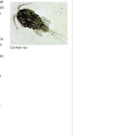
pe
en
m
zu
n
Cyclops
sp.
en
n
h