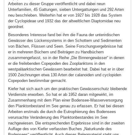
Arbeiten zu dieser Gruppe veröffentlicht und dabei neun
Unterfamilien, 45 Gattungen, sieben Untergattungen und 292 Arten
neu beschrieben. Weiterhin hat er von 1927 bis 1928 das System
der Cyclopideae und 1932 das der altweltlichen Diaptomidae neu
geordnet.
Besonderes Interesse fand bei ihm die Fauna der unterirdischen
Gewässer des Lückensystems in den Schottern und Sedimenten
von Bächen, Flüssen und Seen. Seine Forschungsergebnisse hat
er in mehreren Büchern und Beiträgen zu Handbüchern
zusammengefasst, so in der Reihe „Die Binnengewässer“ in denen
er die freilebenden Copepoden des Zooplanktons in den
westpaläarktischen Gewässern bearbeitet hat. Dabei hat er in über
1500 Zeichnungen etwa 130 Arten der calanoiden und cyclopiden
Copepoden bestimmbar gemacht.
Kiefer hat sich auch um den praktischen Gewässerschutz bleibende
Verdienste erworben. So hat er ab 1952 daran mitgewirkt, im
Zusammenhang mit dem Plan einer Bodensee-Wasserversorgung
den Planktonbestand im See genau zu erfassen. Er hat bei diesen
Arbeiten erstmals die durch die Eutrophierung des Bodensees
verursachte Veränderung des Planktonbestandes im See
nachgewiesen. Die entsprechenden Ergebnisse sind in der zweiten
Auflage des von Kiefer verfassten Buches „Naturkunde des
Bodensees“ veröffentlicht. Auch dieses Belegmaterial steht uns