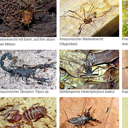
Amazonischer Weberknecht
Pse
berknecht mit Eiern, auf ihm sitzen
(Stygnidae)
dol
wei Milben
mazonischer Skorpion
Tityus
sp.
Geißelspinne
Heterophrynus batesi
Kap