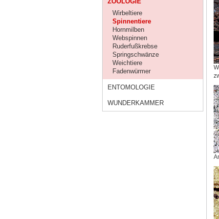
ZOOLOGIE
Wirbeltiere
Spinnentiere
Hornmilben
Webspinnen
Ruderfußkrebse
Springschwänze
Weichtiere
We
Fadenwürmer
z
ENTOMOLOGIE
WUNDERKAMMER
A