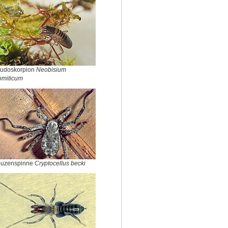
udoskorpion
Neobisium
omiticum
uzenspinne
Cryptocellus becki