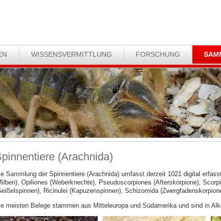
EN
WISSENSVERMITTLUNG
FORSCHUNG
SAM
pinnentiere (Arachnida)
ie Sammlung der Spinnentiere (Arachnida) umfasst derzeit 1021 digital erfas
Milben), Opiliones (Weberknechte), Pseudoscorpiones (Afterskorpione), Scorp
Geißelspinnen), Ricinulei (Kapuzenspinnen), Schizomida (Zwergfadenskorpion
ie meisten Belege stammen aus Mitteleuropa und Südamerika und sind in Alko