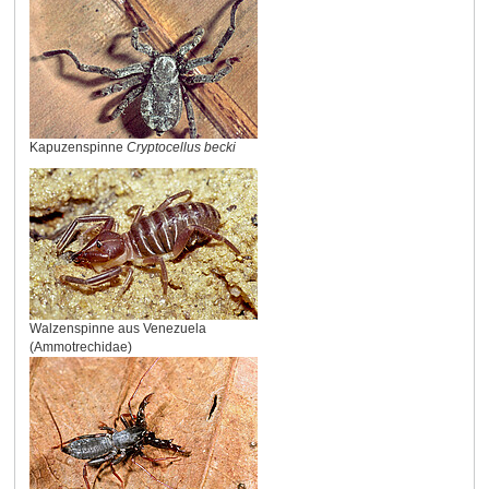
Kapuzenspinne
Cryptocellus becki
Walzenspinne aus Venezuela
(Ammotrechidae)