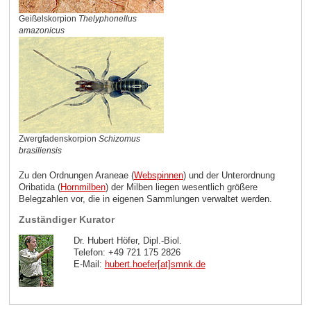
Geißelskorpion
Thelyphonellus
amazonicus
Zwergfadenskorpion
Schizomus
brasiliensis
Zu den Ordnungen Araneae (
Webspinnen
) und der Unterordnung
Oribatida (
Hornmilben
) der Milben liegen wesentlich größere
Belegzahlen vor, die in eigenen Sammlungen verwaltet werden.
Zuständiger Kurator
Dr. Hubert Höfer, Dipl.-Biol.
Telefon: +49 721 175 2826
E-Mail:
hubert.hoefer[at]smnk
.
de