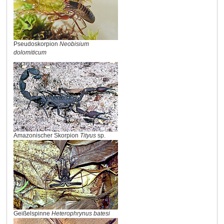
Pseudoskorpion
Neobisium
dolomiticum
Amazonischer Skorpion
Tityus
sp.
Geißelspinne
Heterophrynus batesi