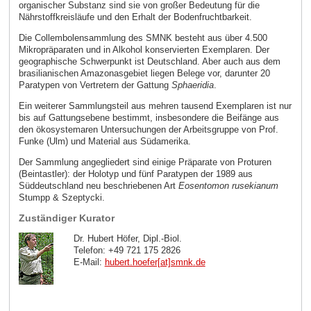
organischer Substanz sind sie von großer Bedeutung für die
Nährstoffkreisläufe und den Erhalt der Bodenfruchtbarkeit.
Die Collembolensammlung des SMNK besteht aus über 4.500
Mikropräparaten und in Alkohol konservierten Exemplaren. Der
geographische Schwerpunkt ist Deutschland. Aber auch aus dem
brasilianischen Amazonasgebiet liegen Belege vor, darunter 20
Paratypen von Vertretern der Gattung
Sphaeridia
.
Ein weiterer Sammlungsteil aus mehren tausend Exemplaren ist nur
bis auf Gattungsebene bestimmt, insbesondere die Beifänge aus
den ökosystemaren Untersuchungen der Arbeitsgruppe von Prof.
Funke (Ulm) und Material aus Südamerika.
Der Sammlung angegliedert sind einige Präparate von Proturen
(Beintastler): der Holotyp und fünf Paratypen der 1989 aus
Süddeutschland neu beschriebenen Art
Eosentomon rusekianum
Stumpp & Szeptycki.
Zuständiger Kurator
Dr. Hubert Höfer, Dipl.-Biol.
Telefon: +49 721 175 2826
E-Mail:
hubert.hoefer[at]smnk
.
de