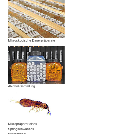
Mikroskopische Dauerpräparate
Alkohol-Sammlung
Mikropräparat eines
Springschwanzes
(Isotomidae)