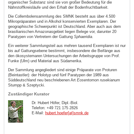
organischer Substanz sind sie von großer Bedeutung für die
Nährstoffkreisläufe und den Erhalt der Bodenfruchtbarkeit.
Die Collembolensammlung des SMNK besteht aus über 4.500
Mikropräparaten und in Alkohol konservierten Exemplaren. Der
geographische Schwerpunkt ist Deutschland. Aber auch aus dem
brasilianischen Amazonasgebiet liegen Belege vor, darunter 20
Paratypen von Vertretern der Gattung
Sphaeridia
.
Ein weiterer Sammlungsteil aus mehren tausend Exemplaren ist nur
bis auf Gattungsebene bestimmt, insbesondere die Beifänge aus
den ökosystemaren Untersuchungen der Arbeitsgruppe von Prof.
Funke (Ulm) und Material aus Südamerika.
Der Sammlung angegliedert sind einige Präparate von Proturen
(Beintastler): der Holotyp und fünf Paratypen der 1989 aus
Süddeutschland neu beschriebenen Art
Eosentomon rusekianum
Stumpp & Szeptycki.
Zuständiger Kurator
Dr. Hubert Höfer, Dipl.-Biol.
Telefon: +49 721 175 2826
E-Mail:
hubert.hoefer[at]smnk
.
de