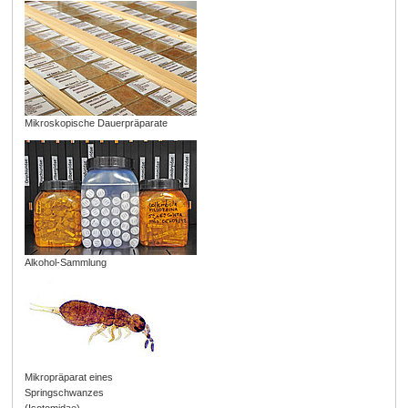
Mikroskopische Dauerpräparate
Alkohol-Sammlung
Mikropräparat eines
Springschwanzes
(Isotomidae)