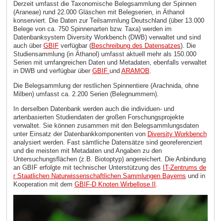
Derzeit umfasst die Taxonomische Belegsammlung der Spinnen
(Araneae) rund 22.000 Gläschen mit Belegserien, in Äthanol
konserviert. Die Daten zur Teilsammlung Deutschland (über 13.000
Belege von ca. 750 Spinnenarten bzw. Taxa) werden im
Datenbanksystem Diversity Workbench (DWB) verwaltet und sind
auch über
GBIF
verfügbar (
Beschreibung des Datensatzes
). Die
Studiensammlung (in Äthanol) umfasst aktuell mehr als 150.000
Serien mit umfangreichen Daten und Metadaten, ebenfalls verwaltet
in DWB und verfügbar über
GBIF
und
ARAMOB
.
Die Belegsammlung der restlichen Spinnentiere (Arachnida, ohne
Milben) umfasst ca. 2.200 Serien (Belegnummern).
In derselben Datenbank werden auch die individuen- und
artenbasierten Studiendaten der großen Forschungsprojekte
verwaltet. Sie können zusammen mit den Belegsammlungsdaten
unter Einsatz der Datenbankkomponenten von
Diversity Workbench
analysiert werden. Fast sämtliche Datensätze sind georeferenziert
und die meisten mit Metadaten und Angaben zu den
Untersuchungsflächen (z.B. Biotoptyp) angereichert. Die Anbindung
an GBIF erfolgte mit technischer Unterstützung des
IT-Zentrums de
r Staatlichen Naturwissenschaftlichen Sammlungen Bayerns
und in
Kooperation mit dem
GBIF-D Knoten Wirbellose II
.